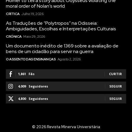
Homer to tell a story about Odysseus violating the
moral order of Nolan’s world
CRÍTICA
Julho 19, 2026
As Traduções de “Polytropos” na Odisseia:
Ambiguidades, Escolhas e Interpretações Culturais
CRÓNICA
Maio 29, 2026
Um documento inédito de 1369 sobre a avaliação de
bens de um cidadão para servir na guerra
O ASSENTO DAS ENSINANÇAS
Agosto 2, 2026
1,861
Fãs
CURTIR
4,009
Seguidores
SEGUIR
4,800
Seguidores
SEGUIR
© 2026 Revista Minerva Universitária