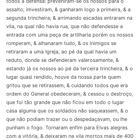
todos a defensa: preveniram-se os nossos para o
assalto; imvestiram, & ganharam logo a primeira, & a
segunda trincheira; & arrimando escadas entraram na
vila, na qual não havia rua, que não defendesse a
entrada com uma peça de artilharia porém os nossos
romperam, & alhanaram tudo, & os inimigos se
retiraram a uma Igreja, ao pé da qual havia um
reduto, donde se defenderam valerosamente, &
estando já os nossos ao pé da terceira trincheira, & o
lugar quasi rendido, houve da nossa parte quem
gritou que se retirassem, & cuidando todos que era
ordem do General obedeceram, & cessou o destroço,
que foi tão grande que não ficou em todo o lugar
casa alguma que os soldados não saqueassem, & o
Registe-se na nossa lista de correio e receba mensalmente
Registe-se na nossa lista de correio e receba mensalmente
que não podiam trazer ou o despedaçavam, ou lhe
no seu email os artigos do mês transacto, ilustrações e
no seu email os artigos do mês transacto, ilustrações e
novidades.
novidades.
Insira o seu endereço de email e clique para
Insira o seu endereço de email e clique para
punham o fogo. Tornaram enfim para Elvas alegres
subscrever:
subscrever:
com a vitória, & deixaram na vila mortos mais de 400