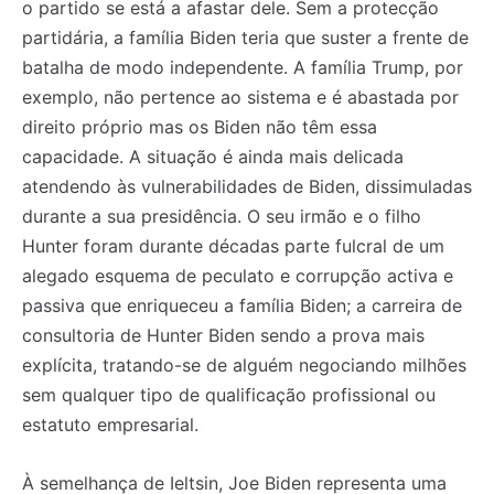
o partido se está a afastar dele. Sem a protecção
partidária, a família Biden teria que suster a frente de
Registe-se na nossa lista de correio e receba mensalmente
Registe-se na nossa lista de correio e receba mensalmente
batalha de modo independente. A família Trump, por
no seu email os artigos do mês transacto, ilustrações e
no seu email os artigos do mês transacto, ilustrações e
exemplo, não pertence ao sistema e é abastada por
novidades.
novidades.
Insira o seu endereço de email e clique para
Insira o seu endereço de email e clique para
subscrever:
subscrever:
direito próprio mas os Biden não têm essa
capacidade. A situação é ainda mais delicada
atendendo às vulnerabilidades de Biden, dissimuladas
durante a sua presidência. O seu irmão e o filho
Hunter foram durante décadas parte fulcral de um
alegado esquema de peculato e corrupção activa e
passiva que enriqueceu a família Biden; a carreira de
consultoria de Hunter Biden sendo a prova mais
explícita, tratando-se de alguém negociando milhões
sem qualquer tipo de qualificação profissional ou
estatuto empresarial.
À semelhança de Ieltsin, Joe Biden representa uma