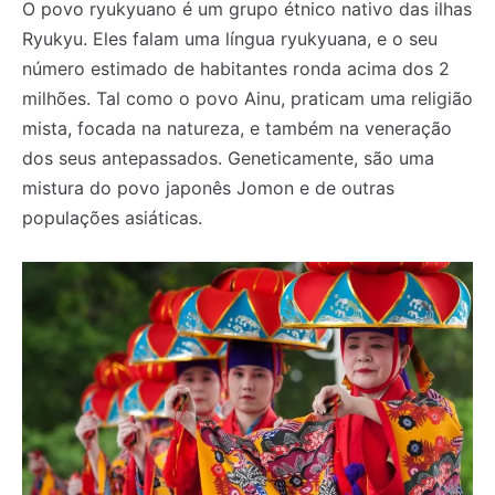
O povo ryukyuano é um grupo étnico nativo das ilhas
Ryukyu. Eles falam uma língua ryukyuana, e o seu
número estimado de habitantes ronda acima dos 2
milhões. Tal como o povo Ainu, praticam uma religião
mista, focada na natureza, e também na veneração
dos seus antepassados. Geneticamente, são uma
mistura do povo japonês Jomon e de outras
populações asiáticas.
Registe-se na nossa lista de correio e receba mensalmente
Registe-se na nossa lista de correio e receba mensalmente
no seu email os artigos do mês transacto, ilustrações e
no seu email os artigos do mês transacto, ilustrações e
novidades.
novidades.
Insira o seu endereço de email e clique para
Insira o seu endereço de email e clique para
subscrever:
subscrever: