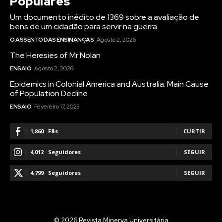
Populares
Um documento inédito de 1369 sobre a avaliação de
bens de um cidadão para servir na guerra
O ASSENTO DAS ENSINANÇAS
Agosto 2, 2026
The Heresies of Mr Nolan
ENSAIO
Agosto 2, 2026
Epidemics in Colonial America and Australia: Main Cause
of Population Decline
ENSAIO
Fevereiro 17, 2025
1,860
Fãs
CURTIR
4,012
Seguidores
SEGUIR
4,799
Seguidores
SEGUIR
© 2026 Revista Minerva Universitária