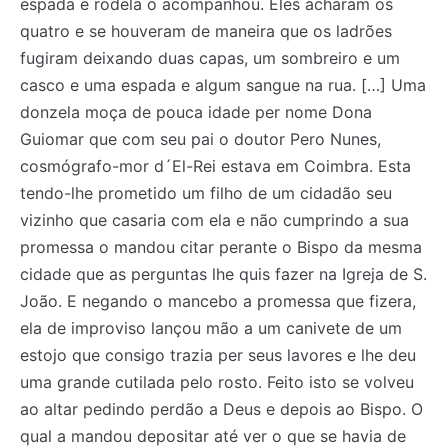
espada e rodela o acompanhou. Eles acharam os
quatro e se houveram de maneira que os ladrões
fugiram deixando duas capas, um sombreiro e um
casco e uma espada e algum sangue na rua. […] Uma
donzela moça de pouca idade per nome Dona
Guiomar que com seu pai o doutor Pero Nunes,
Registe-se na nossa lista de correio e receba mensalmente
Registe-se na nossa lista de correio e receba mensalmente
cosmógrafo-mor d´El-Rei estava em Coimbra. Esta
no seu email os artigos do mês transacto, ilustrações e
no seu email os artigos do mês transacto, ilustrações e
novidades.
novidades.
Insira o seu endereço de email e clique para
Insira o seu endereço de email e clique para
tendo-lhe prometido um filho de um cidadão seu
subscrever:
subscrever:
vizinho que casaria com ela e não cumprindo a sua
promessa o mandou citar perante o Bispo da mesma
cidade que as perguntas lhe quis fazer na Igreja de S.
João. E negando o mancebo a promessa que fizera,
ela de improviso lançou mão a um canivete de um
estojo que consigo trazia per seus lavores e lhe deu
uma grande cutilada pelo rosto. Feito isto se volveu
ao altar pedindo perdão a Deus e depois ao Bispo. O
qual a mandou depositar até ver o que se havia de