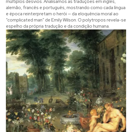
múltiplos desvios. Analisamos as traduções em inglês,
alemão, francês e português, mostrando como cada língua
e época reinterpretam o herói — da eloquência moral ao
“complicated man” de Emily Wilson. O polytropos revela-se
espelho da própria tradução e da condição humana.