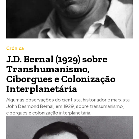
Crónica
J.D. Bernal (1929) sobre
Registe-se na nossa lista de correio e receba mensalmente
Registe-se na nossa lista de correio e receba mensalmente
Transhumanismo,
no seu email os artigos do mês transacto, ilustrações e
no seu email os artigos do mês transacto, ilustrações e
novidades.
novidades.
Insira o seu endereço de email e clique para
Insira o seu endereço de email e clique para
Ciborgues e Colonização
subscrever:
subscrever:
Interplanetária
Algumas observações do cientista, historiador e marxista
John Desmond Bernal, em 1929, sobre transumanismo,
ciborgues e colonização interplanetária.