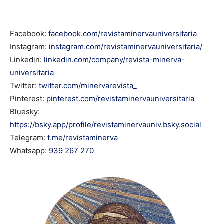
Facebook:
facebook.com/revistaminervauniversitaria
Instagram:
instagram.com/
revistaminervauniversitaria
/
Registe-se na nossa lista de correio e receba mensalmente
Registe-se na nossa lista de correio e receba mensalmente
no seu email os artigos do mês transacto, ilustrações e
no seu email os artigos do mês transacto, ilustrações e
Linkedin:
linkedin.com/company/revista-minerva-
novidades.
novidades.
Insira o seu endereço de email e clique para
Insira o seu endereço de email e clique para
universitaria
subscrever:
subscrever:
Twitter:
twitter.com/minervarevista_
Pinterest:
pinterest.com/revistaminervauniversitaria
Bluesky:
https://bsky.app/profile/revistaminervauniv.bsky.social
Telegram:
t.me/revistaminerva
Whatsapp:
939 267 270