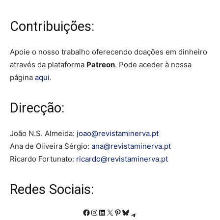
Contribuições:
Apoie o nosso trabalho oferecendo doações em dinheiro
através da plataforma
Patreon
. Pode aceder à nossa
página
aqui
.
Direcção:
João N.S. Almeida:
joao@revistaminerva.pt
Ana de Oliveira Sérgio:
ana@revistaminerva.pt
Ricardo Fortunato:
ricardo@revistaminerva.pt
Redes Sociais:
Facebook
Instagram
LinkedIn
X
Pinterest
Bluesky
Telegram