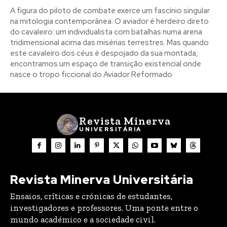
A figura do piloto de combate exerce um fascínio singular
na mitologia contemporânea. O aviador é herdeiro direto
do cavaleiro: um individualista com batalhas numa arena
tridimensional acima das misérias terrestres. Mas quando
Registe-se na nossa lista de correio e receba mensalmente
Registe-se na nossa lista de correio e receba mensalmente
este cavaleiro dos céus é despojado da sua montada,
no seu email os artigos do mês transacto, ilustrações e
no seu email os artigos do mês transacto, ilustrações e
encontramos um espaço de transição existencial onde
novidades.
novidades.
Insira o seu endereço de email e clique para
Insira o seu endereço de email e clique para
nasce o tropo ficcional do Aviador Reformado
subscrever:
subscrever:
Revista Minerva
UNIVERSITÁRIA
Revista Minerva Universitária
Ensaios, críticas e crónicas de estudantes,
investigadores e professores. Uma ponte entre o
mundo académico e a sociedade civil.