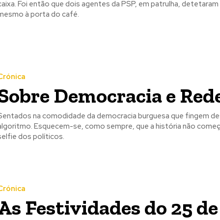
caixa. Foi então que dois agentes da PSP, em patrulha, detetaram 
mesmo à porta do café.
Crónica
Sobre Democracia e Rede
Sentados na comodidade da democracia burguesa que fingem desp
o. Esquecem-se, como sempre, que a história não começou em 2024, nem em 1974, e muito menos com a primeira
selfie dos políticos.
Crónica
As Festividades do 25 de