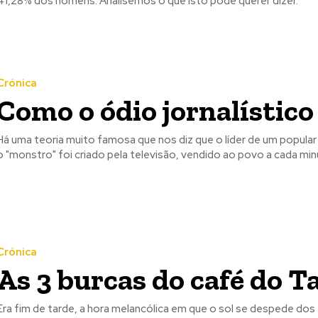
41,28% dos homens. Analisemos o que isto pode querer dizer.
Crónica
Como o ódio jornalístico
Há uma teoria muito famosa que nos diz que o líder de um popular
o "monstro" foi criado pela televisão, vendido ao povo a cada mi
Crónica
 nossa lista de correio e receba mensalmente no seu email os artigos d
 nossa lista de correio e receba mensalmente no seu email os artigos d
As 3 burcas do café do T
ustrações e novidades.
ustrações e novidades.
Insira o seu endereço de email e clique para subs
Insira o seu endereço de email e clique para subs
Era fim de tarde, a hora melancólica em que o sol se despede dos 