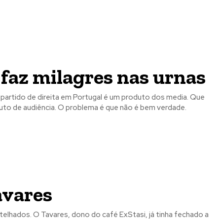
 faz milagres nas urnas
 partido de direita em Portugal é um produto dos media. Que
nuto de audiência. O problema é que não é bem verdade.
o mês
o mês
avares
crever:
crever:
telhados. O Tavares, dono do café ExStasi, já tinha fechado a