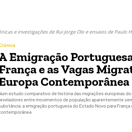
cas e investigações de Rui Jorge Olo e ensaios de Paulo H
Crónica
A Emigração Portuguesa
França e as Vagas Migrat
Europa Contemporânea
Num estudo comparativo de história das migrações europeias do
reveladores entre movimentos de população aparentemente seme
substância: a emigração portuguesa do Estado Novo para França e 
contemporânea