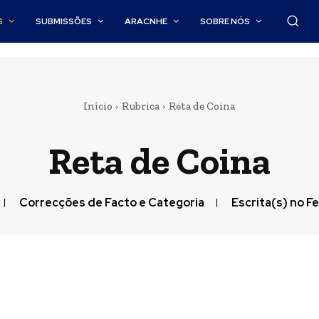
S
SUBMISSÕES
ARACNHE
SOBRE NÓS
Início
Rubrica
Reta de Coina
Reta de Coina
Correcções de Facto e Categoria
Escrita(s) no F