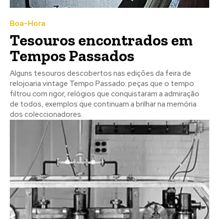
no seu email os artigos do mês transacto, ilustrações e
no seu email os artigos do mês transacto, ilustrações e
novidades.
novidades.
Insira o seu endereço de email e clique para
Insira o seu endereço de email e clique para
Boa-Hora
subscrever:
subscrever:
Tesouros encontrados em
Tempos Passados
Alguns tesouros descobertos nas edições da feira de
relojoaria vintage Tempo Passado: peças que o tempo
filtrou com rigor, relógios que conquistaram a admiração
de todos, exemplos que continuam a brilhar na memória
dos coleccionadores.