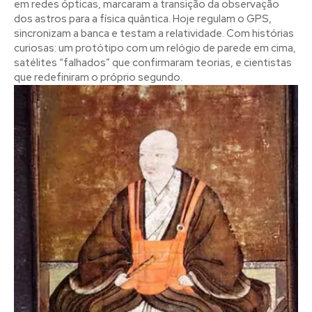
em redes ópticas, marcaram a transição da observação
dos astros para a física quântica. Hoje regulam o GPS,
sincronizam a banca e testam a relatividade. Com histórias
curiosas: um protótipo com um relógio de parede em cima,
satélites “falhados” que confirmaram teorias, e cientistas
que redefiniram o próprio segundo.