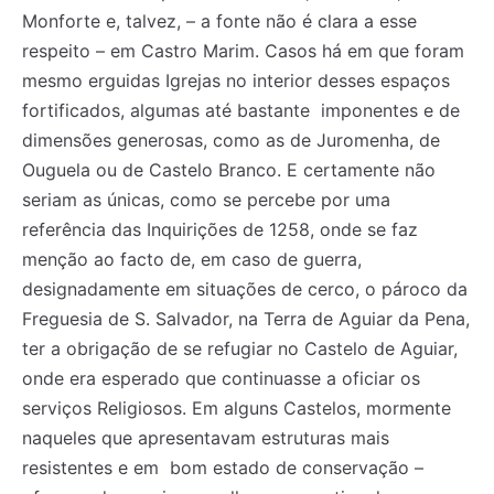
Monforte e, talvez, – a fonte não é clara a esse
respeito – em Castro Marim. Casos há em que foram
mesmo erguidas Igrejas no interior desses espaços
fortificados, algumas até bastante imponentes e de
dimensões generosas, como as de Juromenha, de
Ouguela ou de Castelo Branco. E certamente não
seriam as únicas, como se percebe por uma
referência das Inquirições de 1258, onde se faz
menção ao facto de, em caso de guerra,
designadamente em situações de cerco, o pároco da
Registe-se na nossa lista de correio e receba mensalmente
Registe-se na nossa lista de correio e receba mensalmente
no seu email os artigos do mês transacto, ilustrações e
no seu email os artigos do mês transacto, ilustrações e
Freguesia de S. Salvador, na Terra de Aguiar da Pena,
novidades.
novidades.
Insira o seu endereço de email e clique para
Insira o seu endereço de email e clique para
ter a obrigação de se refugiar no Castelo de Aguiar,
subscrever:
subscrever:
onde era esperado que continuasse a oficiar os
serviços Religiosos. Em alguns Castelos, mormente
naqueles que apresentavam estruturas mais
resistentes e em bom estado de conservação –