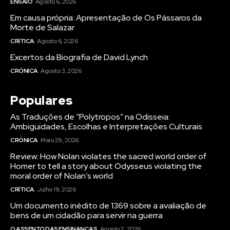
ENSAIO
Agosto 6, 2026
Em causa própria: Apresentação de Os Pássaros da
Morte de Salazar
CRÍTICA
Agosto 6, 2026
Excertos da Biografia de David Lynch
CRÓNICA
Agosto 3, 2026
Populares
As Traduções de “Polytropos” na Odisseia:
Ambiguidades, Escolhas e Interpretações Culturais
CRÓNICA
Maio 29, 2026
Review: How Nolan violates the sacred world order of
Homer to tell a story about Odysseus violating the
moral order of Nolan’s world
CRÍTICA
Julho 19, 2026
Um documento inédito de 1369 sobre a avaliação de
bens de um cidadão para servir na guerra
O ASSENTO DAS ENSINANÇAS
Agosto 2, 2026