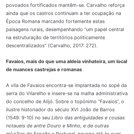
povoados fortificados mantêm-se. Carvalho reforça
ainda que os castros continuam a ter ocupação na
Época Romana marcando fortemente estas
paisagens rurais, desempenhando “um papel central
na estruturação de territórios politicamente
descentralizados” (Carvalho, 2017: 272).
Favaios, mais do que uma aldeia vinhateira, um local
de nuances castrejas e romanas
A vila de Favaios encontra-se implantada no sopé da
serra do Vilarelho e insere-se na malha administrativa
do concelho de Alijó. Sobre o topónimo “Favaios”, o
ilustre historiador do século XVI João de Barros
(1549: 9-10) no seu
Libro das antiguidades e cousas
notaueis de antre Douro e Minho, e de outras
m[ui]tas de España e Portugal,
navega até às suas