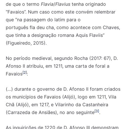
de que o termo
Flavia
/
Flavius
tenha originado
“Favaios”. Num caso como este convém relembrar
que “na passagem do latim para o
português fla deu cha, como acontece com Chaves,
que tinha a designação romana Aquis Flaviis”
(Figueiredo, 2015).
No período medieval, segundo Rocha (2017: 67), D.
Afonso II atribuiu, em 1211, uma carta de foral a
[2]
Favaios
:
(…) durante o governo de D. Afonso II foram criados
os municípios de Favaios (Alijó), logo em 1211, Vila
Chã (Alijó), em 1217, e Vilarinho da Castanheira
[3]
(Carrazeda de Ansiães), no ano seguinte
.
As inquirições de 1220 de D. Afonso III demonstram