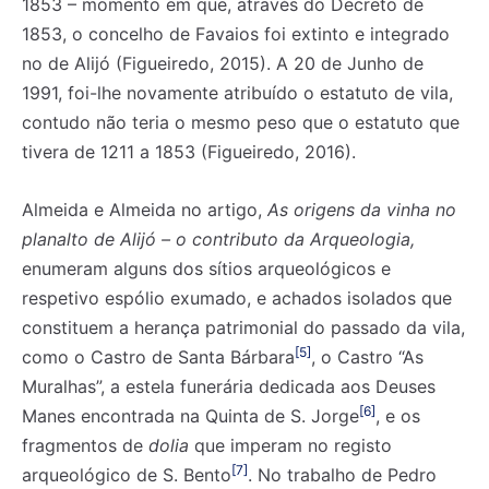
1853 – momento em que, através do Decreto de
1853, o concelho de Favaios foi extinto e integrado
no de Alijó (Figueiredo, 2015). A 20 de Junho de
1991, foi-lhe novamente atribuído o estatuto de vila,
contudo não teria o mesmo peso que o estatuto que
tivera de 1211 a 1853 (Figueiredo, 2016).
Almeida e Almeida no artigo,
As origens da vinha no
planalto de Alijó – o contributo da Arqueologia,
enumeram alguns dos sítios arqueológicos e
respetivo espólio exumado, e achados isolados que
constituem a herança patrimonial do passado da vila,
[5]
como o Castro de Santa Bárbara
, o Castro “As
Muralhas”, a estela funerária dedicada aos Deuses
[6]
Manes encontrada na Quinta de S. Jorge
, e os
fragmentos de
dolia
que imperam no registo
[7]
arqueológico de S. Bento
. No trabalho de Pedro