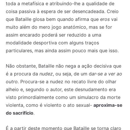
toda a metafísica e atribuindo-lhe a qualidade de
coisa passiva à espera de ser desencadeada. Creio
que Bataille glosa bem quando afirma que
eros
vai
muito além do mero jogo anatómico, mas se for
assim encarado poderá ser reduzido a uma
modalidade desportiva com alguns traços
particulares, mas ainda assim pouco mais que isso.
Não obstante, Bataille não nega a ação decisiva que
é a procura da
nudez
, ou seja, de um d
ar-se a ver ao
outro.
Procura-se a nudez no recato livre do olhar
alheio e, segundo o autor, este desnudamento era
visto primordialmente como um simulacro da morte
Registe-se na nossa lista de correio e receba mensalmente
Registe-se na nossa lista de correio e receba mensalmente
violenta, como é violento o ato sexual-
aproxima-se
no seu email os artigos do mês transacto, ilustrações e
no seu email os artigos do mês transacto, ilustrações e
do sacrifício
.
novidades.
novidades.
Insira o seu endereço de email e clique para
Insira o seu endereço de email e clique para
subscrever:
subscrever:
É a partir deste momento que Bataille se torna claro