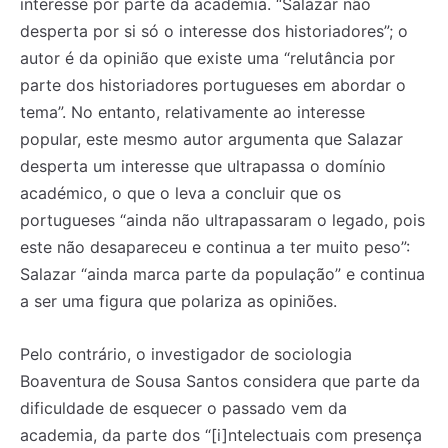
interesse por parte da academia. “Salazar não
desperta por si só o interesse dos historiadores”; o
autor é da opinião que existe uma “relutância por
parte dos historiadores portugueses em abordar o
tema”. No entanto, relativamente ao interesse
popular, este mesmo autor argumenta que Salazar
desperta um interesse que ultrapassa o domínio
académico, o que o leva a concluir que os
portugueses “ainda não ultrapassaram o legado, pois
este não desapareceu e continua a ter muito peso”:
Salazar “ainda marca parte da população” e continua
a ser uma figura que polariza as opiniões.
Pelo contrário, o investigador de sociologia
Registe-se na nossa lista de correio e receba mensalmente
Registe-se na nossa lista de correio e receba mensalmente
no seu email os artigos do mês transacto, ilustrações e
no seu email os artigos do mês transacto, ilustrações e
Boaventura de Sousa Santos considera que parte da
novidades.
novidades.
Insira o seu endereço de email e clique para
Insira o seu endereço de email e clique para
dificuldade de esquecer o passado vem da
subscrever:
subscrever:
academia, da parte dos “[i]ntelectuais com presença