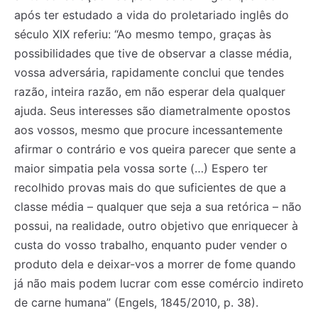
após ter estudado a vida do proletariado inglês do
século XIX referiu: “Ao mesmo tempo, graças às
possibilidades que tive de observar a classe média,
vossa adversária, rapidamente conclui que tendes
razão, inteira razão, em não esperar dela qualquer
ajuda. Seus interesses são diametralmente opostos
aos vossos, mesmo que procure incessantemente
Registe-se na nossa lista de correio e receba mensalmente
Registe-se na nossa lista de correio e receba mensalmente
no seu email os artigos do mês transacto, ilustrações e
no seu email os artigos do mês transacto, ilustrações e
afirmar o contrário e vos queira parecer que sente a
novidades.
novidades.
Insira o seu endereço de email e clique para
Insira o seu endereço de email e clique para
maior simpatia pela vossa sorte (…) Espero ter
subscrever:
subscrever:
recolhido provas mais do que suficientes de que a
classe média – qualquer que seja a sua retórica – não
possui, na realidade, outro objetivo que enriquecer à
custa do vosso trabalho, enquanto puder vender o
produto dela e deixar-vos a morrer de fome quando
já não mais podem lucrar com esse comércio indireto
de carne humana” (Engels, 1845/2010, p. 38).