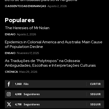
O ASSENTO DAS ENSINANÇAS
Agosto 2, 2026
Populares
The Heresies of Mr Nolan
ENSAIO
Agosto 2, 2026
Epidemics in Colonial America and Australia: Main Cause
of Population Decline
ENSAIO
Fevereiro 17, 2025
As Traduções de “Polytropos” na Odisseia:
Ambiguidades, Escolhas e Interpretações Culturais
CRÓNICA
Maio 29, 2026
1,860
Fãs
CURTIR
4,008
Seguidores
SEGUIR
4,798
Seguidores
SEGUIR