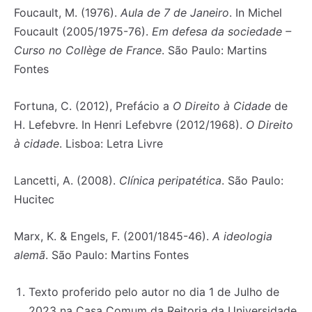
Foucault, M. (1976).
Aula de 7 de Janeiro
. In Michel
Foucault (2005/1975-76).
Em defesa da sociedade –
Curso no Collège de France
. São Paulo: Martins
Fontes
Fortuna, C. (2012), Prefácio a
O Direito à Cidade
de
H. Lefebvre. In Henri Lefebvre (2012/1968).
O Direito
à cidade
. Lisboa: Letra Livre
Lancetti, A. (2008).
Clínica peripatética
. São Paulo:
Hucitec
Marx, K. & Engels, F. (2001/1845-46).
A ideologia
alemã
. São Paulo: Martins Fontes
Texto proferido pelo autor no dia 1 de Julho de
2023 na Casa Comum da Reitoria da Universidade