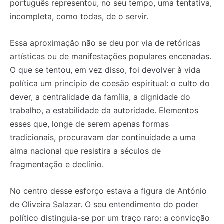
português representou, no seu tempo, uma tentativa,
incompleta, como todas, de o servir.
Registe-se na nossa lista de correio e receba mensalmente
Registe-se na nossa lista de correio e receba mensalmente
no seu email os artigos do mês transacto, ilustrações e
no seu email os artigos do mês transacto, ilustrações e
novidades.
novidades.
Insira o seu endereço de email e clique para
Insira o seu endereço de email e clique para
Essa aproximação não se deu por via de retóricas
subscrever:
subscrever:
artísticas ou de manifestações populares encenadas.
O que se tentou, em vez disso, foi devolver à vida
política um princípio de coesão espiritual: o culto do
dever, a centralidade da família, a dignidade do
trabalho, a estabilidade da autoridade. Elementos
esses que, longe de serem apenas formas
tradicionais, procuravam dar continuidade a uma
alma nacional que resistira a séculos de
fragmentação e declínio.
No centro desse esforço estava a figura de António
de Oliveira Salazar. O seu entendimento do poder
político distinguia-se por um traço raro: a convicção