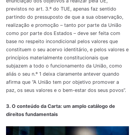
enunciação dos objetivos a realizar pela UE,
previstos no art. 3.º do TUE, apenas faz sentido
partindo do pressuposto de que a sua observação,
realização e promoção – tanto por parte da União
como por parte dos Estados – deve ser feita com
base no respeito incondicional pelos valores que
constituem o seu acervo identitário, e pelos valores e
princípios materialmente constitucionais que
subjazem a todo o funcionamento da União, como
aliás o seu n.º 1 deixa claramente antever quando
afirma que “A União tem por objetivo promover a
paz, os seus valores e o bem-estar dos seus povos”.
3. O conteúdo da Carta: um amplo catálogo de
Registe-se na nossa lista de correio e receba mensalmente
Registe-se na nossa lista de correio e receba mensalmente
direitos fundamentais
no seu email os artigos do mês transacto, ilustrações e
no seu email os artigos do mês transacto, ilustrações e
novidades.
novidades.
Insira o seu endereço de email e clique para
Insira o seu endereço de email e clique para
subscrever:
subscrever: