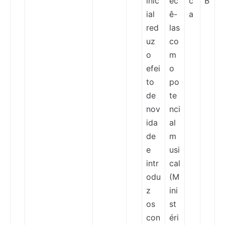
inic
ec
c
B
ial
ê-
a
red
las
uz
co
o
m
efei
o
to
po
de
te
nov
nci
ida
al
de
m
e
usi
intr
cal
odu
(M
z
ini
os
st
con
éri