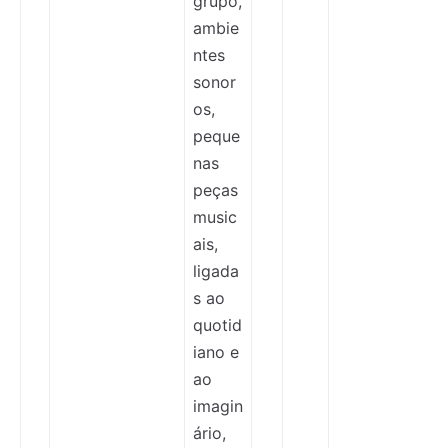
grupo,
ambie
ntes
sonor
os,
peque
nas
peças
music
ais,
ligada
s ao
quotid
iano e
ao
imagin
ário,