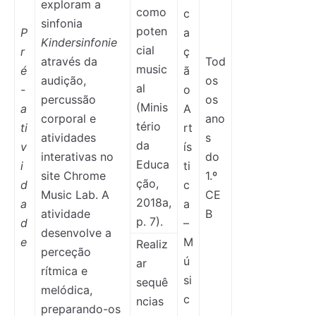
exploram a
como
c
sinfonia
poten
P
a
Kindersinfonie
cial
r
ç
através da
Tod
music
é
ã
audição,
os
al
-
o
percussão
os
(Minis
a
A
corporal e
ano
tério
ti
rt
atividades
s
da
v
ís
interativas no
do
Educa
i
ti
site Chrome
1.º
ção,
d
c
Music Lab. A
CE
2018a,
a
a
atividade
B
p. 7).
d
–
desenvolve a
e
M
Realiz
perceção
ú
ar
rítmica e
si
sequê
melódica,
c
ncias
preparando-os