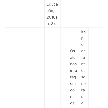
Educa
ção,
2018a,
p. 8).
Ex
pl
or
Os
ar
alu
fo
nos
nt
inte
es
rag
so
em
no
co
ra
m
s
os
di