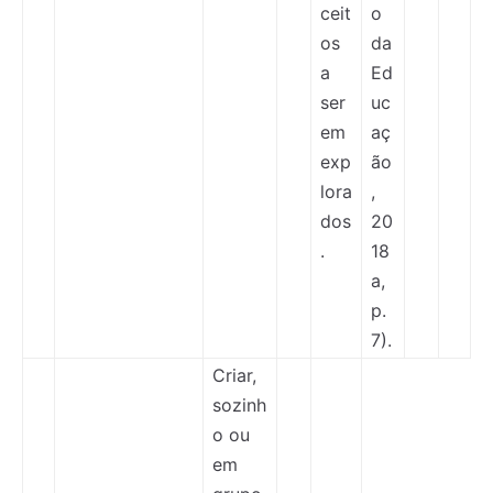
ceit
o
os
da
a
Ed
ser
uc
em
aç
exp
ão
lora
,
dos
20
.
18
a,
p.
7).
Criar,
sozinh
o ou
em