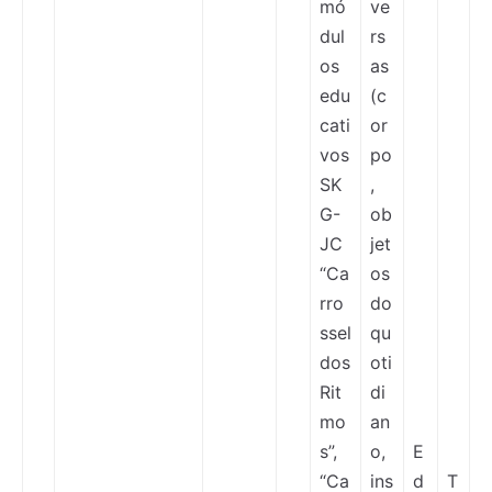
mó
ve
dul
rs
os
as
edu
(c
cati
or
vos
po
SK
,
G-
ob
JC
jet
“Ca
os
rro
do
ssel
qu
dos
oti
Rit
di
mo
an
s”,
o,
E
“Ca
ins
d
T