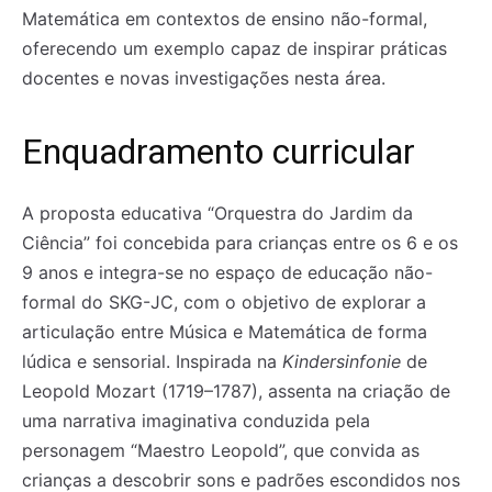
Matemática em contextos de ensino não-formal,
oferecendo um exemplo capaz de inspirar práticas
docentes e novas investigações nesta área.
Enquadramento curricular
A proposta educativa “Orquestra do Jardim da
Ciência” foi concebida para crianças entre os 6 e os
9 anos e integra-se no espaço de educação não-
formal do SKG-JC, com o objetivo de explorar a
articulação entre Música e Matemática de forma
lúdica e sensorial. Inspirada na
Kindersinfonie
de
Leopold Mozart (1719–1787), assenta na criação de
Registe-se na nossa lista de correio e receba mensalmente
Registe-se na nossa lista de correio e receba mensalmente
no seu email os artigos do mês transacto, ilustrações e
no seu email os artigos do mês transacto, ilustrações e
uma narrativa imaginativa conduzida pela
novidades.
novidades.
Insira o seu endereço de email e clique para
Insira o seu endereço de email e clique para
personagem “Maestro Leopold”, que convida as
subscrever:
subscrever:
crianças a descobrir sons e padrões escondidos nos