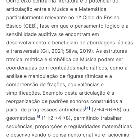
Outro eixo central na literatura é o potencial de
articulação entre a Música e a Matemática,
particularmente relevante no 1.º Ciclo do Ensino
Básico (CEB), fase em que o pensamento lógico e a
sensibilidade auditiva se encontram em
desenvolvimento e beneficiam de abordagens lúdicas
e transversais (Gil, 2021; Silva, 2019). As estruturas
rítmica, métrica e simbólica da Música podem ser
coordenadas com conteúdos matemáticos, como a
análise e manipulação de figuras rítmicas e a
compreensão de frações, equivalências e
simplificações. Exemplo desta articulação é a
reorganização de padrões sonoros construídos a
[4]
partir de progressões aritméticas
(2→4→6→8) ou
[5]
geométricas
(1→2→4→8), permitindo trabalhar
sequências, proporções e regularidades matemáticas
e desenvolvendo o pensamento criativo e raciocínio