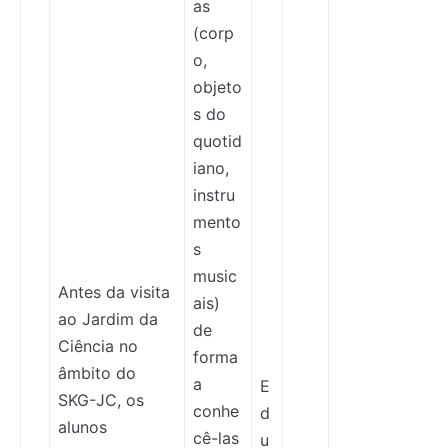
as
(corp
o,
objeto
s do
quotid
iano,
instru
mento
s
music
Antes da visita
ais)
ao Jardim da
de
Ciência no
forma
âmbito do
a
E
SKG-JC, os
conhe
d
alunos
cê-las
u