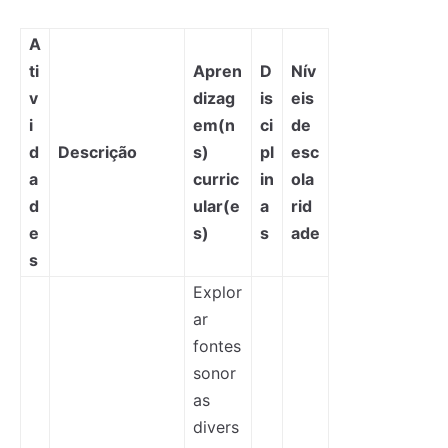
A
ti
Apren
D
Nív
v
dizag
is
eis
i
em(n
ci
de
d
Descrição
s)
pl
esc
a
curric
in
ola
d
ular(e
a
rid
e
s)
s
ade
s
Explor
ar
fontes
sonor
as
divers