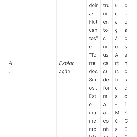
deir
tru
u
o
as
m
c
d
Flut
en
a
o
uan
to
ç
s
tes”
s
ã
o
e
m
o
s
“To
usi
A
a
A
Explor
rre
cai
rt
n
.
ação
dos
s)
ís
o
Sin
de
ti
s
os”.
for
c
d
Est
m
a
o
e
a
–
1.
mo
a
M
º
me
co
ú
C
nto
nh
si
E