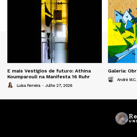
E mais Vestígios de futuro: Athina
Galeria: Ob
Koumparouli na Manifesta 16 Ruhr
André M.C.
Luísa Ferreira
-
Julho 27, 2026
Re
UN