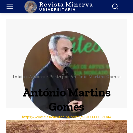
Revista Minerva
UNIVERSITÁRIA
Início
Autores
Posts por António Martins Gomes
António Martins
Gomes
https://www.cienciavitae.pt/portal/5C10-6ED3-2044