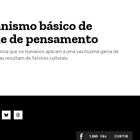
anismo básico de
o mês
o mês
de de pensamento
crever:
crever:
ncia que os humanos aplicam a uma vastíssima gama de
s resultam de fatores culturais.
1,860
Fãs
CURTIR