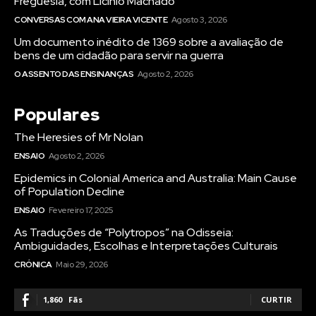
Freguesia, com Licínio Machado
CONVERSAS COM ANA VIEIRA VICENTE
Agosto 3, 2026
Um documento inédito de 1369 sobre a avaliação de
bens de um cidadão para servir na guerra
O ASSENTO DAS ENSINANÇAS
Agosto 2, 2026
Populares
The Heresies of Mr Nolan
ENSAIO
Agosto 2, 2026
Epidemics in Colonial America and Australia: Main Cause
of Population Decline
ENSAIO
Fevereiro 17, 2025
As Traduções de “Polytropos” na Odisseia:
Ambiguidades, Escolhas e Interpretações Culturais
CRÓNICA
Maio 29, 2026
1,860
Fãs
CURTIR