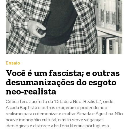
Registe-se na nossa lista de correio e receba mensalmente
Registe-se na nossa lista de correio e receba mensalmente
no seu email os artigos do mês transacto, ilustrações e
no seu email os artigos do mês transacto, ilustrações e
novidades.
novidades.
Insira o seu endereço de email e clique para
Insira o seu endereço de email e clique para
subscrever:
subscrever:
Ensaio
Você é um fascista; e outras
desumanizações do esgoto
neo-realista
Crítica feroz ao mito da "Ditadura Neo-Realista", onde
Alçada Baptista e outros exageram o poder do neo-
realismo para o demonizar e exaltar Almada e Agustina. Não
houve monopólio cultural; o mito serve vinganças
ideológicas e distorce a história literária portuguesa.