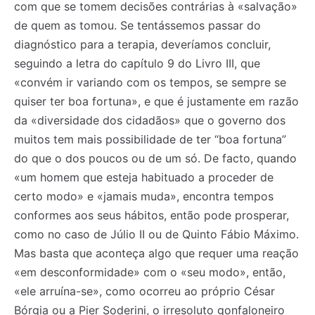
com que se tomem decisões contrárias à «salvação»
de quem as tomou. Se tentássemos passar do
diagnóstico para a terapia, deveríamos concluir,
seguindo a letra do capítulo 9 do Livro III, que
«convém ir variando com os tempos, se sempre se
quiser ter boa fortuna», e que é justamente em razão
da «diversidade dos cidadãos» que o governo dos
muitos tem mais possibilidade de ter “boa fortuna”
do que o dos poucos ou de um só. De facto, quando
«um homem que esteja habituado a proceder de
certo modo» e «jamais muda», encontra tempos
conformes aos seus hábitos, então pode prosperar,
como no caso de Júlio II ou de Quinto Fábio Máximo.
Mas basta que aconteça algo que requer uma reação
«em desconformidade» com o «seu modo», então,
«ele arruína-se», como ocorreu ao próprio César
Bórgia ou a Pier Soderini, o irresoluto gonfaloneiro