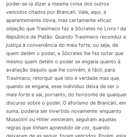
poder-se-ia dizer a mesma coisa dos outros
vencidos
citados por Brancati. Vale, aqui, a
aparentemente óbvia, mas certamente eficaz
objeção que Trasímaco faz a Sócrates no Livro I da
República
de Platão. Quando Trasímaco reconduz a
justiça
à conveniência do mais forte, ou seja, de
quem detém o poder, e Sócrates lhe faz notar que
mesmo quem detém o poder se engana quanto à
avaliação daquilo que lhe convém, é fácil, para
Trasímaco, retorquir que isto é verdade mas que,
quando se engana, esse indivíduo deixa de ser
o
mais forte
e sai, portanto, do horizonte de qualquer
discurso sobre o poder. O aforismo de Brancati, em
suma, poderia ser invertido novamente: enquanto
Mussolini ou Hitler
venceram
, seguiram aquelas
regras que
tinham aprendido de cor
, quando
deixaram de as seguir, foram
vencidos
. Porém, esta