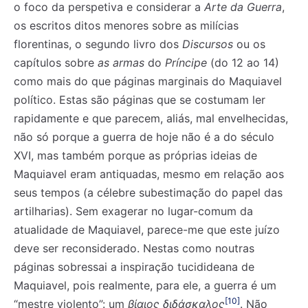
o foco da perspetiva e considerar a
Arte da Guerra
,
os escritos ditos menores sobre as milícias
florentinas, o segundo livro dos
Discursos
ou os
capítulos sobre
as armas
do
Príncipe
(do 12 ao 14)
como mais do que páginas marginais do Maquiavel
político. Estas são páginas que se costumam ler
rapidamente e que parecem, aliás, mal envelhecidas,
não só porque a guerra de hoje não é a do século
XVI, mas também porque as próprias ideias de
Maquiavel eram antiquadas, mesmo em relação aos
seus tempos (a célebre subestimação do papel das
artilharias). Sem exagerar no lugar-comum da
atualidade de Maquiavel, parece-me que este juízo
deve ser reconsiderado. Nestas como noutras
páginas sobressai a inspiração tucidideana de
Maquiavel, pois realmente, para ele, a guerra é um
[10]
“mestre violento”: um
βίαιος διδάσκαλος
. Não