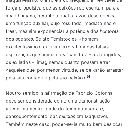
maquiaveliano. O erro é a consequência inevitável da
força propulsiva que as paixões representam para a
ação humana, perante a qual a razão desempenha
uma função auxiliar, cujo resultado imediato não é
frear, mas sim exponenciar a potência dos
humores
,
dos
apetites
. Se até Temístocles, «homem
excelentíssimo», caiu em erro vítima das falsas
esperanças que animam os “banidos” – os foragidos,
os exilados –, imaginemos quanto possam errar
«aqueles que, por menor virtude, se deixarão arrastar
[9]
pela sua vontade e pela sua paixão»
.
Noutro sentido, a afirmação de Fabrizio Colonna
deve ser considerada como uma demonstração
ulterior da centralidade do tema da guerra e,
consequentemente, das
milícias
em Maquiavel.
Também neste caso, poder-se-ia muito bem deslocar