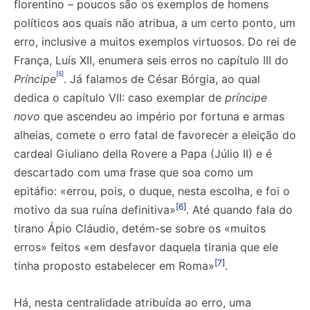
florentino – poucos são os exemplos de homens
políticos aos quais não atribua, a um certo ponto, um
erro, inclusive a muitos exemplos virtuosos. Do rei de
França, Luís XII, enumera seis erros no capítulo III do
[5]
Príncipe
. Já falamos de César Bórgia, ao qual
dedica o capítulo VII: caso exemplar de
príncipe
novo
que ascendeu ao império por fortuna e armas
alheias, comete o erro fatal de favorecer a eleição do
cardeal Giuliano della Rovere a Papa (Júlio II) e é
descartado com uma frase que soa como um
epitáfio: «errou, pois, o duque, nesta escolha, e foi o
[6]
motivo da sua ruína definitiva»
. Até quando fala do
tirano Ápio Cláudio, detém-se sobre os «muitos
erros» feitos «em desfavor daquela tirania que ele
[7]
tinha proposto estabelecer em Roma»
.
Há, nesta centralidade atribuída ao erro, uma