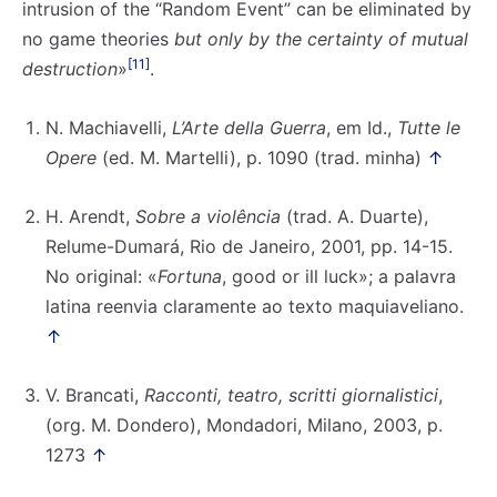
intrusion of the “Random Event” can be eliminated by
no game theories
but only by the certainty of mutual
[11]
destruction
»
.
N. Machiavelli,
L’Arte della Guerra
, em Id.,
Tutte le
Opere
(ed. M. Martelli), p. 1090 (trad. minha)
↑
H. Arendt,
Sobre a violência
(trad. A. Duarte),
Relume-Dumará, Rio de Janeiro, 2001, pp. 14-15.
No original: «
Fortuna
, good or ill luck»; a palavra
latina reenvia claramente ao texto maquiaveliano.
↑
V. Brancati,
Racconti, teatro, scritti giornalistici
,
(org. M. Dondero), Mondadori, Milano, 2003, p.
1273
↑