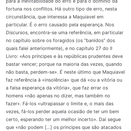
para a inevitabilidade do erro e para o domínio da
fortuna nos conflitos. Há outro tipo de erro, nesta
circunstância, que interessa a Maquiavel em
particular. É o erro causado pela esperança. Nos
Discursos
, encontra-se uma referência, em particular
no capítulo sobre os foragidos (os “banidos” dos
quais falei anteriormente), e no capítulo 27 do II
Livro: «Aos príncipes e às repúblicas prudentes deve
bastar vencer; porque na maioria das vezes, quando
não basta, perdem-se». É neste último que Maquiavel
faz referência à «insolência» que dá «ou a vitória ou
a falsa esperança da vitória», que faz errar os
homens «não apenas no dizer, mas também no
fazer». Fá-los «ultrapassar o limite e, o mais das
vezes, fá-los perder aquela ocasião de ter um bem
certo, esperando ter um melhor incerto». Daí segue
que «não podem […] os príncipes que são atacados