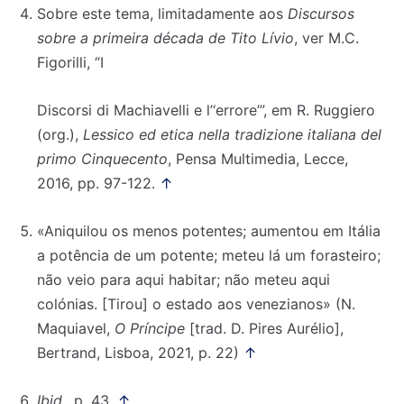
Sobre este tema, limitadamente aos
Discursos
sobre a primeira década de Tito Lívio
, ver M.C.
Figorilli, “I
Discorsi di Machiavelli e l’‘errore’”, em R. Ruggiero
(org.),
Lessico ed etica nella tradizione italiana del
primo Cinquecento
, Pensa Multimedia, Lecce,
2016, pp. 97-122.
↑
«Aniquilou os menos potentes; aumentou em Itália
a potência de um potente; meteu lá um forasteiro;
não veio para aqui habitar; não meteu aqui
colónias. [Tirou] o estado aos venezianos» (N.
Maquiavel,
O Príncipe
[trad. D. Pires Aurélio],
Bertrand, Lisboa, 2021, p. 22)
↑
Ibid.
, p. 43.
↑