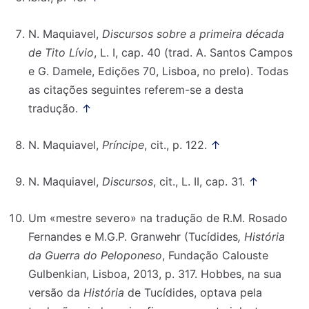
N. Maquiavel,
Discursos sobre a primeira década
de Tito Lívio
, L. I, cap. 40 (trad. A. Santos Campos
e G. Damele, Edições 70, Lisboa, no prelo). Todas
as citações seguintes referem-se a desta
tradução.
↑
N. Maquiavel,
Príncipe
, cit., p. 122.
↑
N. Maquiavel,
Discursos
, cit., L. II, cap. 31.
↑
Um «mestre severo» na tradução de R.M. Rosado
Fernandes e M.G.P. Granwehr (Tucídides
, História
da Guerra do Peloponeso
, Fundação Calouste
Gulbenkian, Lisboa, 2013, p. 317. Hobbes, na sua
versão da
História
de Tucídides, optava pela