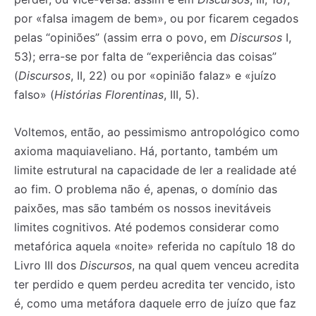
por «falsa imagem de bem», ou por ficarem cegados
pelas “opiniões” (assim erra o povo, em
Discursos
I,
53); erra-se por falta de “experiência das coisas”
(
Discursos
, II, 22) ou por «opinião falaz» e «juízo
falso» (
Histórias Florentinas
, III, 5).
Registe-se na nossa lista de correio e receba mensalmente
Registe-se na nossa lista de correio e receba mensalmente
no seu email os artigos do mês transacto, ilustrações e
no seu email os artigos do mês transacto, ilustrações e
novidades.
novidades.
Insira o seu endereço de email e clique para
Insira o seu endereço de email e clique para
Voltemos, então, ao pessimismo antropológico como
subscrever:
subscrever:
axioma maquiaveliano. Há, portanto, também um
limite estrutural na capacidade de ler a realidade até
ao fim. O problema não é, apenas, o domínio das
paixões, mas são também os nossos inevitáveis
limites cognitivos. Até podemos considerar como
metafórica aquela «noite» referida no capítulo 18 do
Livro III dos
Discursos
, na qual quem venceu acredita
ter perdido e quem perdeu acredita ter vencido, isto
é, como uma metáfora daquele erro de juízo que faz