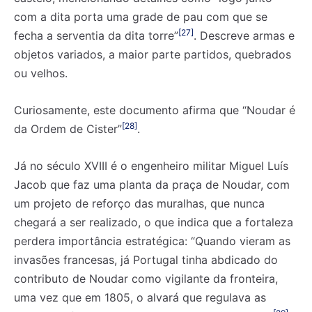
com a dita porta uma grade de pau com que se
[27]
fecha a serventia da dita torre”
. Descreve armas e
objetos variados, a maior parte partidos, quebrados
ou velhos.
Curiosamente, este documento afirma que “Noudar é
[28]
da Ordem de Cister”
.
Já no século XVIII é o engenheiro militar Miguel Luís
Jacob que faz uma planta da praça de Noudar, com
um projeto de reforço das muralhas, que nunca
chegará a ser realizado, o que indica que a fortaleza
perdera importância estratégica: “Quando vieram as
Registe-se na nossa lista de correio e receba mensalmente
Registe-se na nossa lista de correio e receba mensalmente
invasões francesas, já Portugal tinha abdicado do
no seu email os artigos do mês transacto, ilustrações e
no seu email os artigos do mês transacto, ilustrações e
novidades.
novidades.
Insira o seu endereço de email e clique para
Insira o seu endereço de email e clique para
contributo de Noudar como vigilante da fronteira,
subscrever:
subscrever:
uma vez que em 1805, o alvará que regulava as