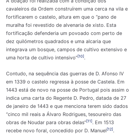
A doação foi realizada com a condição dos
cavaleiros da Ordem construírem uma cerca na vila e
fortificarem o castelo, altura em que o “pano de
muralha foi revestido de alvenaria de xisto. Esta
fortificação defenderia um povoado com perto de
dez quilómetros quadrados e uma alcaria que
integrava um bosque, campos de cultivo extensivo e
[10]
uma horta de cultivo intensivo”
.
Contudo, na sequência das guerras de D. Afonso IV
em 1339 o castelo regressa à posse de Castela. Em
1443 está de novo na posse de Portugal pois assim o
indica uma carta do Regente D. Pedro, datada de 27
de janeiro de 1443 e que menciona terem sido dados
“cinco mil reais a Álvaro Rodrigues, tesoureiro das
[11]
obras de Noudar para obras delas”
. Em 1513
[12]
recebe novo foral, concedido por D. Manuel
.