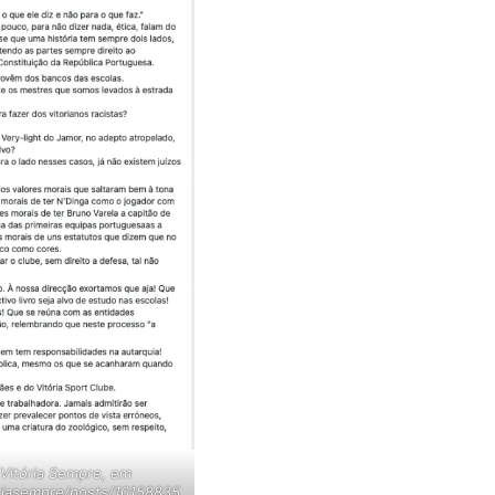
Vitória Sempre, em
riasempre/posts/10158835