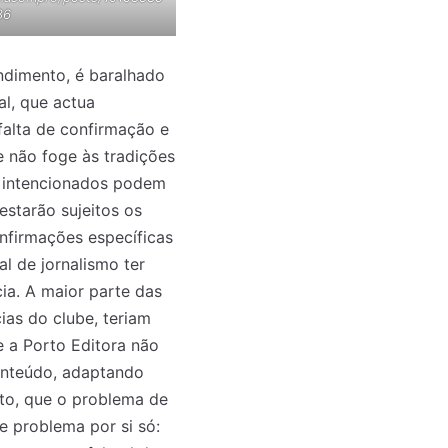
86
endimento, é baralhado
al, que actua
falta de confirmação e
 não foge às tradições
m intencionados podem
estarão sujeitos os
onfirmações específicas
l de jornalismo ter
cia. A maior parte das
ias do clube, teriam
e a Porto Editora não
onteúdo, adaptando
to, que o problema de
e problema por si só: