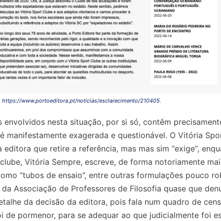
m
https://www.portoeditora.pt/noticias/esclarecimento/210405
.
envolvidos nesta situação, por si só, contêm precisament
é manifestamente exagerada e questionável. O Vitória Spo
 à editora que retire a referência, mas mas sim “exige“, en
lube, Vitória Sempre, escreve, de forma notoriamente ma
omo “tubos de ensaio”, entre outras formulações pouco ro
 nossa lista de correio e receba mensalmente no seu email os artigos d
 nossa lista de correio e receba mensalmente no seu email os artigos d
 da Associação de Professores de Filosofia quase que den
ustrações e novidades.
ustrações e novidades.
Insira o seu endereço de email e clique para subs
Insira o seu endereço de email e clique para subs
talhe da decisão da editora, pois fala num quadro de cen
i de pormenor, para se adequar ao que judicialmente foi e