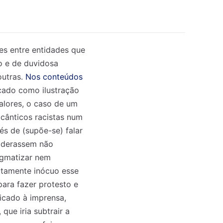
es entre entidades que
o e de duvidosa
outras.
Nos conteúdos
ocado como ilustração
alores, o caso de um
 cânticos racistas num
és de (supõe-se) falar
siderassem não
igmatizar nem
lutamente inócuo esse
para fazer protesto e
icado à imprensa,
que iria subtrair a