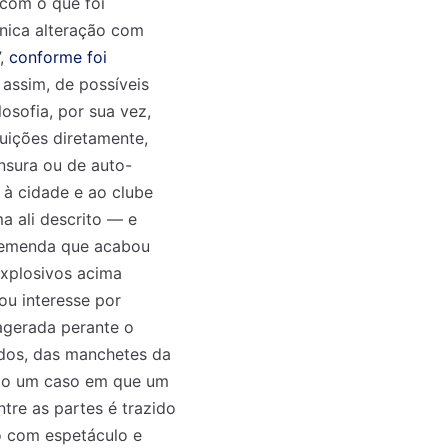
 com o que foi
única alteração com
”,
conforme foi
assim, de possíveis
osofia, por sua vez,
uições diretamente,
nsura ou de auto-
 à cidade e ao clube
a ali descrito — e
a emenda que acabou
explosivos acima
u interesse por
agerada perante o
ados, das manchetes da
odo um caso em que um
tre as partes é trazido
o com espetáculo e