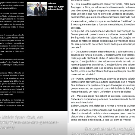
Vitória Sport Club, em
022/07/31/em-prol-das-geracoes-
futuras/
Comuniado da Associação 
https://www.facebook.com/avito