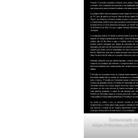
Comunicado do 
https://vitoriasc.pt/2