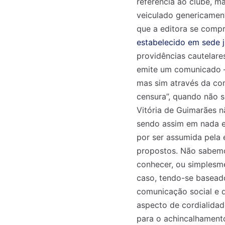
referência ao clube, m
veiculado genericament
que a editora se compr
estabelecido em sede j
providências cautelares
emite um comunicado —
mas sim através da co
censura”, quando não s
Vitória de Guimarães n
sendo assim em nada e
por ser assumida pela 
propostos. Não sabemo
conhecer, ou simplesm
caso, tendo-se basead
comunicação social e 
aspecto de cordialidad
para o achincalhamento