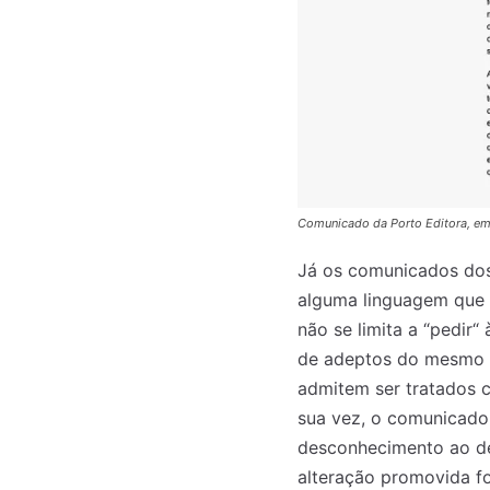
Comunicado da Porto Editora, e
Já os comunicados dos 
alguma linguagem que 
não se limita a “pedir“
de adeptos do mesmo c
admitem ser tratados c
Registe-se na
Registe-se na
sua vez, o comunicado
transacto, il
transacto, il
desconhecimento ao de
alteração promovida fo