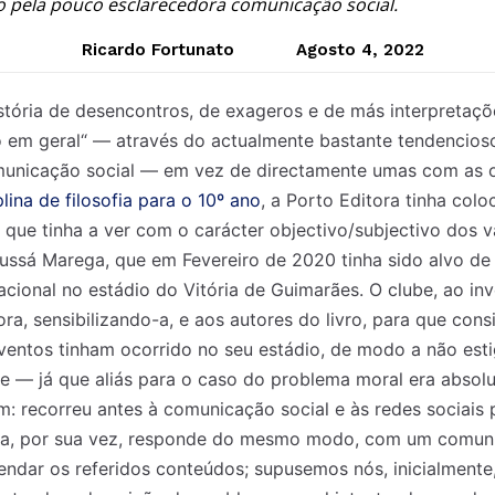
do pela pouco esclarecedora comunicação social.
Ricardo Fortunato
Agosto 4, 2022
tória de desencontros, de exageros e de más interpretaçõ
o em geral“ — através do actualmente bastante tendencios
unicação social — em vez de directamente umas com as 
ina de filosofia para o 10º ano
, a Porto Editora tinha col
que tinha a ver com o carácter objectivo/subjectivo dos v
ussá Marega, que em Fevereiro de 2020 tinha sido alvo de
ional no estádio do Vitória de Guimarães. O clube, ao inv
ra, sensibilizando-a, e aos autores do livro, para que con
ventos tinham ocorrido no seu estádio, de modo a não est
de — já que aliás para o caso do problema moral era abso
m: recorreu antes à comunicação social e às redes sociais 
ora, por sua vez, responde do mesmo modo, com um comun
ndar os referidos conteúdos; supusemos nós, inicialmente, 