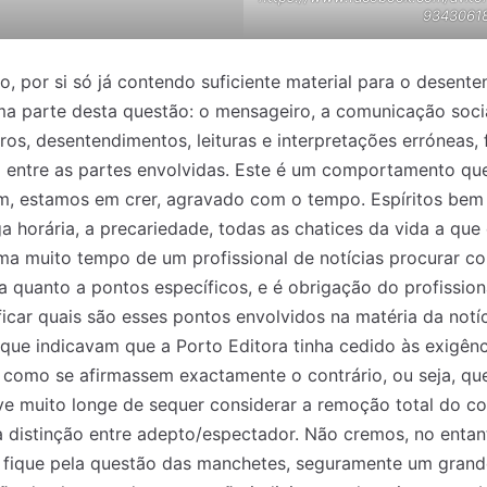
9343061
, por si só já contendo suficiente material para o desent
ima parte desta questão: o mensageiro, a comunicação soci
s, desentendimentos, leituras e interpretações erróneas, 
 entre as partes envolvidas. Este é um comportamento que
têm, estamos em crer, agravado com o tempo. Espíritos be
ga horária, a precariedade, todas as chatices da vida a que 
oma muito tempo de um profissional de notícias procurar c
 quanto a pontos específicos, e é obrigação do profissiona
ificar quais são esses pontos envolvidos na matéria da notí
que indicavam que a Porto Editora tinha cedido às exigênc
 como se afirmassem exactamente o contrário, ou seja, qu
ve muito longe de sequer considerar a remoção total do c
 distinção entre adepto/espectador. Não cremos, no entan
se fique pela questão das manchetes, seguramente um grand