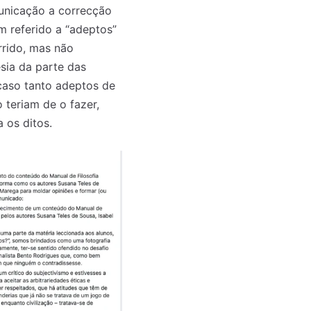
municação a correcção
em referido a “adeptos”
rrido, mas não
sia da parte das
 caso tanto adeptos de
teriam de o fazer,
 os ditos.