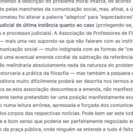
antendo a descrição do problema moral intacta, de acordo
e pelas manchetes da comunicação social, mas, afinal, a 
ometeu foi alterar a palavra “adeptos” para “espectadores
udicial de última instância quanto ao caso
(protegendo-se, 
 e processos judiciais). A Associação de Professores de Fil
 mais uma vez supondo-se que não falaram com as instit
municação social — muito indignada com as formas de “ce
ó uma eventual emenda cordial de subtração da referência
ão melindraria absolutamente nada da natureza do problem
storvaria a prática da filosofia — mas também a pequen
editora muito dificilmente poderá ser descrita nos termos 
s se esta associação desconhece a emenda, não manifesto
ente tenha pretendido ter uma posição manifestamente ex
o numa leitura errónea, apressada e forçada dos comunic
dos corpos das respectivas notícias. Pode bem ser este t
e e bom senso que poderia ser perfeitamente negociado en
 da praça pública, onde ninguém se entende e tudo é feit