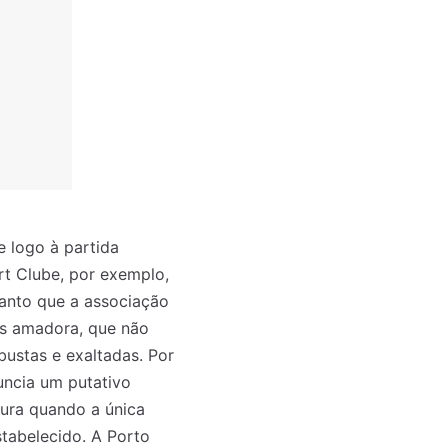
e logo à partida
rt Clube, por exemplo,
quanto que a associação
is amadora, que não
bustas e exaltadas. Por
o mês
o mês
uncia um putativo
crever:
crever:
sura quando a única
stabelecido. A Porto