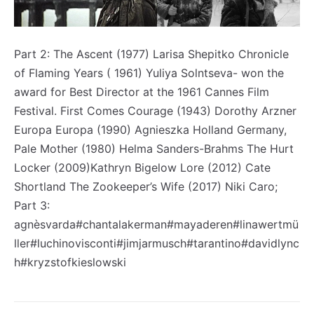
Registe-se na nossa lista de correio e receba mensalmente
Registe-se na nossa lista de correio e receba mensalmente
no seu email os artigos do mês transacto, ilustrações e
no seu email os artigos do mês transacto, ilustrações e
novidades.
novidades.
Insira o seu endereço de email e clique para
Insira o seu endereço de email e clique para
Part 2: The Ascent (1977) Larisa Shepitko Chronicle
subscrever:
subscrever:
of Flaming Years ( 1961) Yuliya Solntseva- won the
award for Best Director at the 1961 Cannes Film
Festival. First Comes Courage (1943) Dorothy Arzner
Europa Europa (1990) Agnieszka Holland Germany,
Pale Mother (1980) Helma Sanders-Brahms The Hurt
Locker (2009)Kathryn Bigelow Lore (2012) Cate
Shortland The Zookeeper’s Wife (2017) Niki Caro;
Part 3:
agnèsvarda#chantalakerman#mayaderen#linawertmü
ller#luchinovisconti#jimjarmusch#tarantino#davidlync
h#kryzstofkieslowski