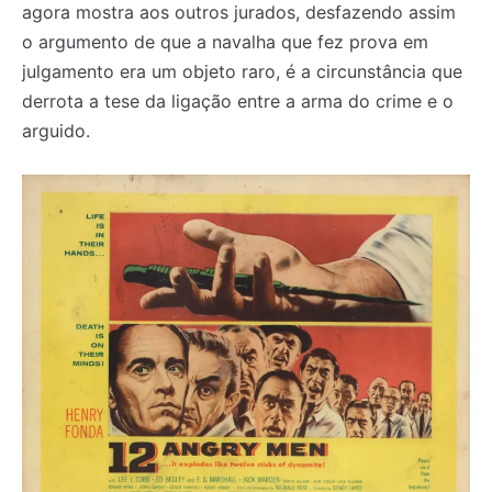
agora mostra aos outros jurados, desfazendo assim
o argumento de que a navalha que fez prova em
julgamento era um objeto raro, é a circunstância que
derrota a tese da ligação entre a arma do crime e o
arguido.
Registe-se na nossa lista de correio e receba mensalmente
Registe-se na nossa lista de correio e receba mensalmente
no seu email os artigos do mês transacto, ilustrações e
no seu email os artigos do mês transacto, ilustrações e
novidades.
novidades.
Insira o seu endereço de email e clique para
Insira o seu endereço de email e clique para
subscrever:
subscrever: