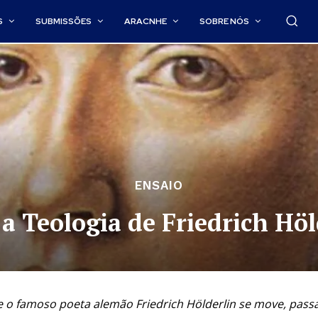
S
SUBMISSÕES
ARACNHE
SOBRE NÓS
ENSAIO
 a Teologia de Friedrich Höl
e o famoso poeta alemão Friedrich Hölderlin se move, passa