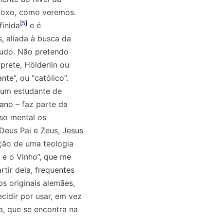
doxo, como veremos.
[5]
finida
e é
, aliada à busca da
tudo. Não pretendo
prete, Hölderlin ou
te”, ou “católico”.
 um estudante de
rano – faz parte da
rso mental os
Deus Pai e Zeus, Jesus
ição de uma teologia
o e o Vinho”, que me
tir dela, frequentes
os originais alemães,
cidir por usar, em vez
a, que se encontra na