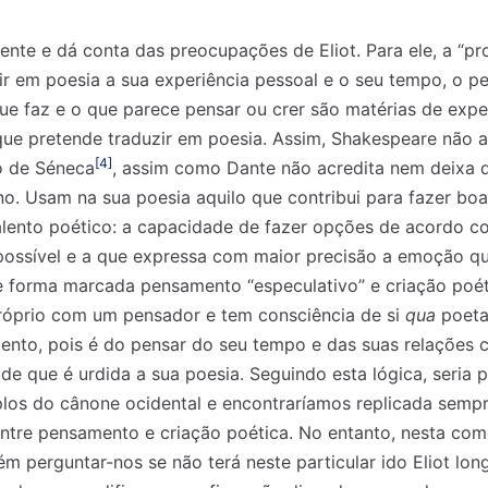
nte e dá conta das preocupações de Eliot. Para ele, a “pr
ir em poesia a sua experiência pessoal e o seu tempo, o pe
ue faz e o que parece pensar ou crer são matérias de expe
 que pretende traduzir em poesia. Assim, Shakespeare não 
[4]
o de Séneca
, assim como Dante não acredita nem deixa d
. Usam na sua poesia aquilo que contribui para fazer boa
lento poético: a capacidade de fazer opções de acordo co
possível e a que expressa com maior precisão a emoção que
de forma marcada pensamento “especulativo” e criação poéti
próprio com um pensador e tem consciência de si
qua
poeta
nto, pois é do pensar do seu tempo e das suas relações
de que é urdida a sua poesia. Seguindo esta lógica, seria p
 nossa lista de correio e receba mensalmente no seu email os artigos d
 nossa lista de correio e receba mensalmente no seu email os artigos d
los do cânone ocidental e encontraríamos replicada sempr
ustrações e novidades.
ustrações e novidades.
Insira o seu endereço de email e clique para subs
Insira o seu endereço de email e clique para subs
entre pensamento e criação poética. No entanto, nesta com
 perguntar-nos se não terá neste particular ido Eliot lon