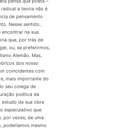
oeta pensa
qua
poeta –
adical a teoria não é
tência de pensamento
to. Nesse sentido,
 encontrar na sua
ria que, por trás de
gel, ou, se preferirmos,
alismo Alemão. Mas,
teóricos dos nosso
jam coincidentes com
 e, mais importante do
lo seu colega de
puração poética da
o estudo da sua obra
do especulativo que
é, por vezes, de uma
aio, poderíamos mesmo