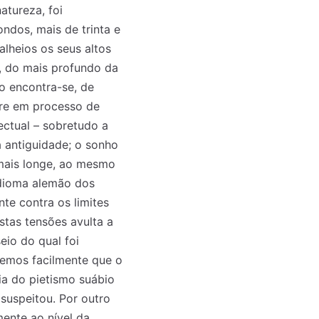
atureza, foi
dos, mais de trinta e
alheios os seus altos
, do mais profundo da
o encontra-se, de
pre em processo de
ectual – sobretudo a
a antiguidade; o sonho
 mais longe, ao mesmo
idioma alemão dos
nte contra os limites
stas tensões avulta a
eio do qual foi
remos facilmente que o
ia do pietismo suábio
 suspeitou. Por outro
ente ao nível da