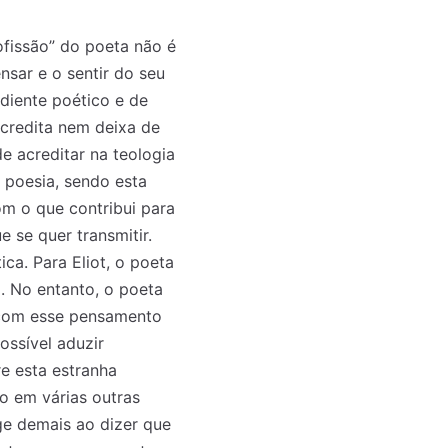
ofissão” do poeta não é
nsar e o sentir do seu
diente poético e de
acredita nem deixa de
e acreditar na teologia
 poesia, sendo esta
m o que contribui para
 se quer transmitir.
ca. Para Eliot, o poeta
. No entanto, o poeta
 com esse pensamento
ossível aduzir
o mês
o mês
e esta estranha
crever:
crever:
o em várias outras
ge demais ao dizer que