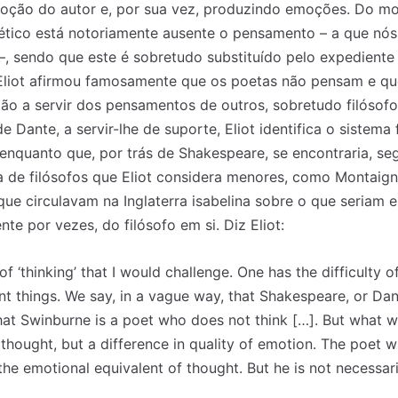
moção do autor e, por sua vez, produzindo emoções. Do m
ético está notoriamente ausente o pensamento – a que nós
–, sendo que este é sobretudo substituído pelo expediente 
. Eliot afirmou famosamente que os poetas não pensam e q
tão a servir dos pensamentos de outros, sobretudo filósofo
e Dante, a servir-lhe de suporte, Eliot identifica o sistema
enquanto que, por trás de Shakespeare, se encontraria, s
 de filósofos que Eliot considera menores, como Montaign
que circulavam na Inglaterra isabelina sobre o que seriam es
nte por vezes, do filósofo em si. Diz Eliot:
 of ‘thinking’ that I would challenge. One has the difficulty 
t things. We say, in a vague way, that Shakespeare, or Dante
hat Swinburne is a poet who does not think […]. But what w
f thought, but a difference in quality of emotion. The poet wh
e emotional equivalent of thought. But he is not necessaril