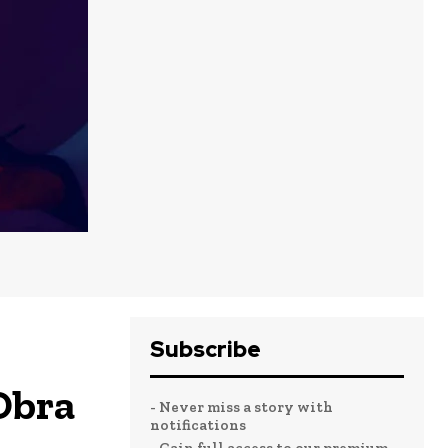
Subscribe
Obra
o mês
o mês
- Never miss a story with
crever:
crever:
notifications