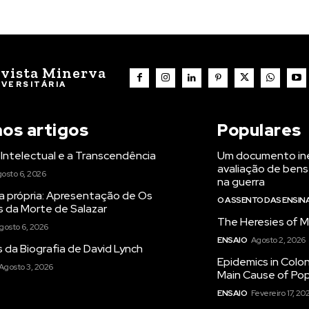
vista Minerva
IVERSITÁRIA
mos artigos
Populares
Intelectual e a Transcendência
Um documento iné
avaliação de bens
osto 6, 2026
na guerra
a própria: Apresentação de Os
O ASSENTO DAS ENSI
s da Morte de Salazar
The Heresies of M
gosto 6, 2026
ENSAIO
Agosto 2, 2026
 da Biografia de David Lynch
Epidemics in Colon
Agosto 3, 2026
Main Cause of Pop
ENSAIO
Fevereiro 17, 20