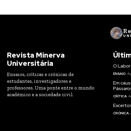
Re
UN
Revista Minerva
Últi
Universitária
O Labor 
Ensaios, críticas e crónicas de
ENSAIO
Ag
estudantes, investigadores e
Em caus
professores. Uma ponte entre o mundo
Pássaro
académico e a sociedade civil.
CRÍTICA
A
Excertos
CRÓNICA