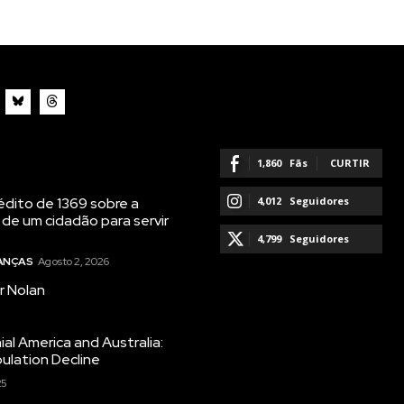
1,860
Fãs
CURTIR
dito de 1369 sobre a
4,012
Seguidores
 de um cidadão para servir
SEGUIR
4,799
Seguidores
NANÇAS
Agosto 2, 2026
SEGUIR
r Nolan
ial America and Australia:
ulation Decline
25