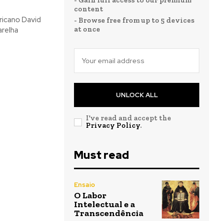
- Gain full access to our premium
content
ericano David
- Browse free from up to 5 devices
at once
arelha
UNLOCK ALL
I've read and accept the
Privacy Policy
.
Must read
Ensaio
O Labor
Intelectual e a
Transcendência