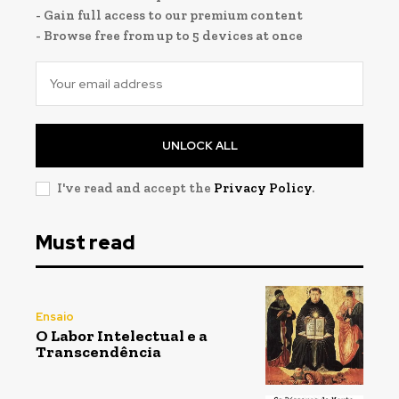
- Gain full access to our premium content
- Browse free from up to 5 devices at once
UNLOCK ALL
I've read and accept the
Privacy Policy
.
Registe-se na nossa lista de correio e receba mensalmente
Registe-se na nossa lista de correio e receba mensalmente
no seu email os artigos do mês transacto, ilustrações e
no seu email os artigos do mês transacto, ilustrações e
novidades.
novidades.
Insira o seu endereço de email e clique para
Insira o seu endereço de email e clique para
Must read
subscrever:
subscrever:
Ensaio
O Labor Intelectual e a
Transcendência