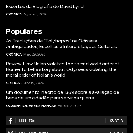
Excertos da Biografia de David Lynch
CRÓNICA
Agosto 3, 2026
Populares
As Traduções de “Polytropos” na Odisseia:
Ambiguidades, Escolhas e Interpretações Culturais
CRÓNICA
Maio 29, 2026
Review: How Nolan violates the sacred world order of
Homer to tell a story about Odysseus violating the
moral order of Nolan’s world
CRÍTICA
Julho 19, 2026
Um documento inédito de 1369 sobre a avaliação de
bens de um cidadão para servir na guerra
O ASSENTO DAS ENSINANÇAS
Agosto 2, 2026
1,861
Fãs
CURTIR
4,009
Seguidores
SEGUIR