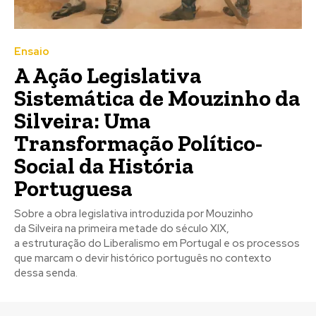
Registe-se na nossa lista de correio e receba mensalmente
Registe-se na nossa lista de correio e receba mensalmente
no seu email os artigos do mês transacto, ilustrações e
no seu email os artigos do mês transacto, ilustrações e
novidades.
novidades.
Insira o seu endereço de email e clique para
Insira o seu endereço de email e clique para
subscrever:
subscrever:
Ensaio
A Ação Legislativa
Sistemática de Mouzinho da
Silveira: Uma
Transformação Político-
Social da História
Portuguesa
Sobre a obra legislativa introduzida por Mouzinho
da Silveira na primeira metade do século XIX,
a estruturação do Liberalismo em Portugal e os processos
que marcam o devir histórico português no contexto
dessa senda.