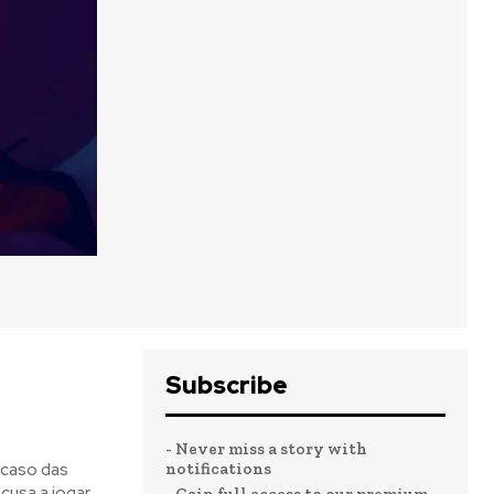
Subscribe
- Never miss a story with
o mês
o mês
notifications
 caso das
crever:
crever:
ecusa a jogar