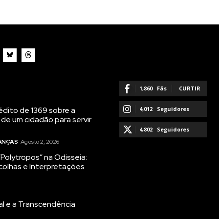
1,860
Fãs
CURTIR
dito de 1369 sobre a
4,012
Seguidores
 de um cidadão para servir
SEGUIR
4,802
Seguidores
NANÇAS
Agosto 2, 2026
SEGUIR
Polytropos” na Odisseia:
colhas e Interpretações
al e a Transcendência