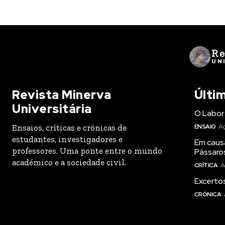
Re
UN
Revista Minerva
Últi
Universitária
O Labor 
Ensaios, críticas e crónicas de
ENSAIO
Ag
estudantes, investigadores e
Em caus
professores. Uma ponte entre o mundo
Pássaro
académico e a sociedade civil.
CRÍTICA
A
Excertos
CRÓNICA