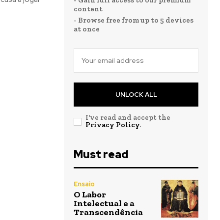
- Gain full access to our premium
content
- Browse free from up to 5 devices
at once
UNLOCK ALL
I've read and accept the
Privacy Policy
.
Must read
Ensaio
O Labor
Intelectual e a
Transcendência