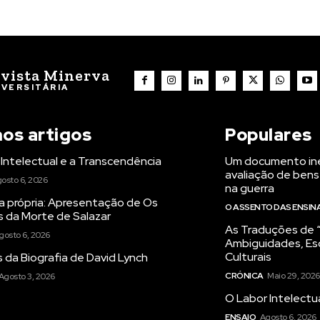
vista Minerva
IVERSITÁRIA
mos artigos
Populares
Intelectual e a Transcendência
Um documento iné
avaliação de bens
osto 6, 2026
na guerra
a própria: Apresentação de Os
O ASSENTO DAS ENSI
s da Morte de Salazar
As Traduções de “
gosto 6, 2026
Ambiguidades, Es
Culturais
 da Biografia de David Lynch
CRÓNICA
Maio 29, 2026
Agosto 3, 2026
O Labor Intelectu
ENSAIO
Agosto 6, 2026