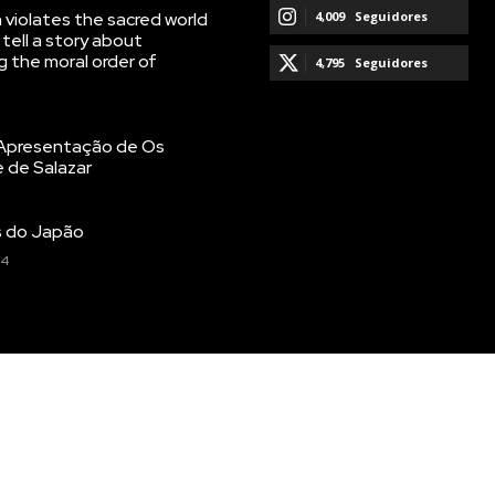
crever:
crever:
 violates the sacred world
4,009
Seguidores
tell a story about
g the moral order of
SEGUIR
4,795
Seguidores
SEGUIR
: Apresentação de Os
 de Salazar
s do Japão
24