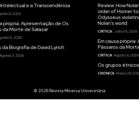
ustrações e novidades.
ustrações e novidades.
Insira o seu endereço de email e clique para subs
Insira o seu endereço de email e clique para subs
Intelectual e a Transcendência
Review: How Nolan
order of Homer to 
osto 6, 2026
Odysseus violatin
Nolan’s world
a própria: Apresentação de Os
s da Morte de Salazar
CRÍTICA
Julho 19, 2026
gosto 6, 2026
Em causa própria
Pássaros da Morte
 da Biografia de David Lynch
CRÍTICA
Agosto 6, 2026
Agosto 3, 2026
Os grupos étnico
CRÓNICA
Março 28, 20
© 2026 Revista Minerva Universitária