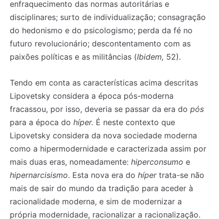
enfraquecimento das normas autoritárias e
disciplinares; surto de individualização; consagração
do hedonismo e do psicologismo; perda da fé no
futuro revolucionário; descontentamento com as
paixões políticas e as militâncias (
Ibidem,
52).
Tendo em conta as características acima descritas
Lipovetsky considera a época pós-moderna
fracassou, por isso, deveria se passar da era do
pós
para a época do
híper.
É neste contexto que
Lipovetsky considera da nova sociedade moderna
como a hipermodernidade e caracterizada assim por
mais duas eras, nomeadamente:
hiperconsumo
e
hipernarcisismo
. Esta nova era do
híper
trata-se não
Registe-se na nossa lista de correio e receba mensalmente
Registe-se na nossa lista de correio e receba mensalmente
no seu email os artigos do mês transacto, ilustrações e
no seu email os artigos do mês transacto, ilustrações e
mais de sair do mundo da tradição para aceder à
novidades.
novidades.
Insira o seu endereço de email e clique para
Insira o seu endereço de email e clique para
racionalidade moderna, e sim de modernizar a
subscrever:
subscrever:
própria modernidade, racionalizar a racionalização.