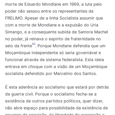
morte de Eduardo Mondlane em 1969, a luta pelo
poder não sessou entre os representantes da
FRELIMO. Apesar de a linha Socialista assumir que
com a morte de Mondlane e a expulsão do Uria
Simango, e a consequente subida de Samora Machel
no poder, já reinava o espirito de fraternidade no
[4]
seio da frente
. Porque Mondlane defendia que um
Moçambique independente só seria governável e
funcional através de sistema federalista. Esta ideia
entrava em choque com a visão de um Moçambique
socialista defendido por Marcelino dos Santos.
É esta aderência ao socialismo que estará por detrás
Registe-se na nossa lista de correio e receba mensalmente
Registe-se na nossa lista de correio e receba mensalmente
da guerra civil. Porque o socialismo fecha-se a
no seu email os artigos do mês transacto, ilustrações e
no seu email os artigos do mês transacto, ilustrações e
existência de outros partidos políticos, quer dizer,
novidades.
novidades.
Insira o seu endereço de email e clique para
Insira o seu endereço de email e clique para
subscrever:
subscrever:
não abre espaço para possibilidade da existência de
governo de oposição, da liberdade de expressão e