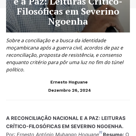
e a Paz: Leituras Crítico-
Filosóficas em Severino
Ngoenha
Sobre a conciliação e a busca da identidade
moçambicana após a guerra civil, acordos de paz e
reconciliação, proposta de resistência, e consenso
enquanto critério para pôr uma luz no fim do túnel
político.
Ernesto Hoguane
Dezembro 26, 2024
A RECONCILIAÇÃO NACIONAL E A PAZ: LEITURAS
CRÍTICO-FILOSÓFICAS EM SEVERINO NGOENHA.
[1]
Por
: Ernesto António Mubango Hoguane
Resumo:
O