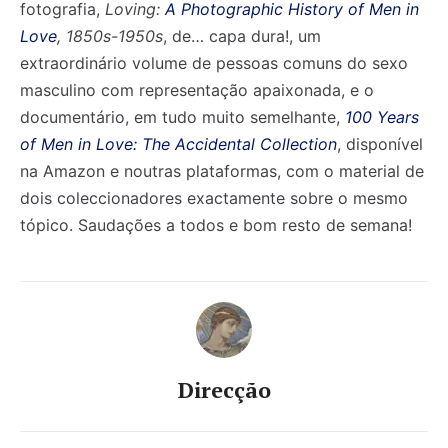
fotografia,
Loving:
A Photographic History of Men in
Love
, 1850s-1950s
, de… capa dura!, um
extraordinário volume de pessoas comuns do sexo
masculino com representação apaixonada, e o
documentário, em tudo muito semelhante,
100 Years
of Men in Love: The Accidental Collection
, disponível
na Amazon e noutras plataformas, com o material de
Registe-se na nossa lista de correio e receba mensalmente
Registe-se na nossa lista de correio e receba mensalmente
dois coleccionadores exactamente sobre o mesmo
no seu email os artigos do mês transacto, ilustrações e
no seu email os artigos do mês transacto, ilustrações e
novidades.
novidades.
Insira o seu endereço de email e clique para
Insira o seu endereço de email e clique para
tópico. Saudações a todos e bom resto de semana!
subscrever:
subscrever:
Direcção