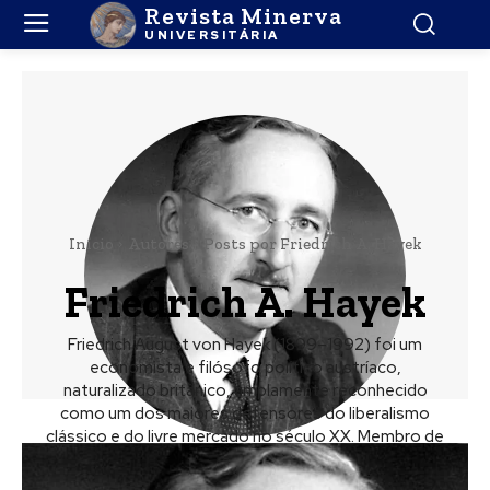
Revista Minerva
UNIVERSITÁRIA
Início
Autores
Posts por Friedrich A. Hayek
Friedrich A. Hayek
Friedrich August von Hayek (1899–1992) foi um
economista e filósofo político austríaco,
naturalizado britânico, amplamente reconhecido
como um dos maiores defensores do liberalismo
clássico e do livre mercado no século XX. Membro de
destaque da Escola Austríaca de Economia, ele
dividiu o Prémio Nobel de Economia em 1974 com