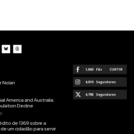
1,860
Fãs
CURTIR
r Nolan
4,010
Seguidores
SEGUIR
4,798
Seguidores
ial America and Australia:
ulation Decline
SEGUIR
25
dito de 1369 sobre a
 de um cidadão para servir