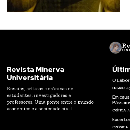
Re
UN
Revista Minerva
Últi
Universitária
O Labor 
Ensaios, críticas e crónicas de
ENSAIO
Ag
estudantes, investigadores e
Em caus
professores. Uma ponte entre o mundo
Pássaro
académico e a sociedade civil.
CRÍTICA
A
Excertos
CRÓNICA