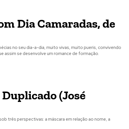
Bom Dia Camaradas, de
écias no seu dia-a-dia, muito vivas, muito pueris, convivendo
 que assim se desenvolve um romance de formação.
o mês
o mês
crever:
crever:
Duplicado (José
b três perspectivas: a máscara em relação ao nome, a