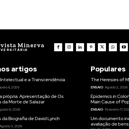
vista Minerva
IVERSITÁRIA
mos artigos
Populares
Intelectual e a Transcendência
The Heresies of M
osto 6, 2026
ENSAIO
Agosto 2, 2026
a própria: Apresentação de Os
Epidemics in Colon
s da Morte de Salazar
Main Cause of Pop
gosto 6, 2026
ENSAIO
Fevereiro 17, 20
 da Biografia de David Lynch
Um documento iné
avaliação de bens
Agosto 3, 2026