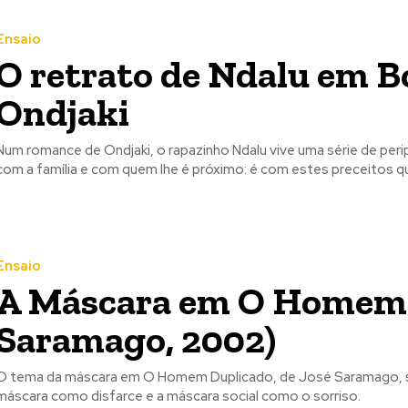
Ensaio
O retrato de Ndalu em 
Ondjaki
Num romance de Ondjaki, o rapazinho Ndalu vive uma série de perip
com a família e com quem lhe é próximo: é com estes preceitos
 nossa lista de correio e receba mensalmente no seu email os artigos d
 nossa lista de correio e receba mensalmente no seu email os artigos d
ustrações e novidades.
ustrações e novidades.
Insira o seu endereço de email e clique para subs
Insira o seu endereço de email e clique para subs
Ensaio
A Máscara em O Homem 
Saramago, 2002)
O tema da máscara em O Homem Duplicado, de José Saramago, so
máscara como disfarce e a máscara social como o sorriso.