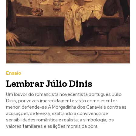
no seu email os artigos do mês transacto, ilustrações e
no seu email os artigos do mês transacto, ilustrações e
novidades.
novidades.
Insira o seu endereço de email e clique para
Insira o seu endereço de email e clique para
subscrever:
subscrever:
Ensaio
Lembrar Júlio Dinis
Um louvor do romancista novecentista português Júlio
Dinis, por vezes imerecidamente visto como escritor
menor: defende-se A Morgadinha dos Canaviais contra as
acusações de leveza, exaltando a convivência de
sensibilidades romântica e realista, a simbologia, os
valores familiares e as lições morais da obra.