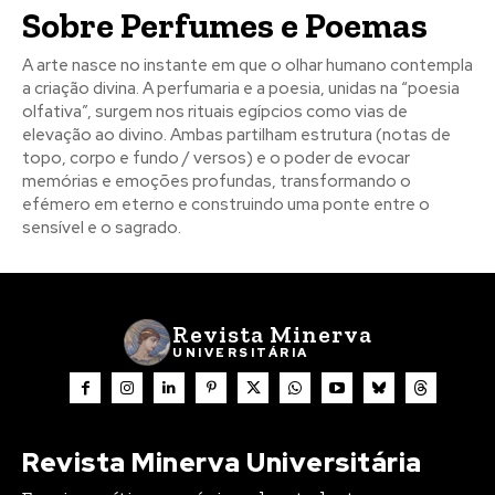
Sobre Perfumes e Poemas
A arte nasce no instante em que o olhar humano contempla
a criação divina. A perfumaria e a poesia, unidas na “poesia
olfativa”, surgem nos rituais egípcios como vias de
elevação ao divino. Ambas partilham estrutura (notas de
Registe-se na nossa lista de correio e receba mensalmente
Registe-se na nossa lista de correio e receba mensalmente
topo, corpo e fundo / versos) e o poder de evocar
no seu email os artigos do mês transacto, ilustrações e
no seu email os artigos do mês transacto, ilustrações e
memórias e emoções profundas, transformando o
novidades.
novidades.
Insira o seu endereço de email e clique para
Insira o seu endereço de email e clique para
efémero em eterno e construindo uma ponte entre o
subscrever:
subscrever:
sensível e o sagrado.
Revista Minerva
UNIVERSITÁRIA
Revista Minerva Universitária