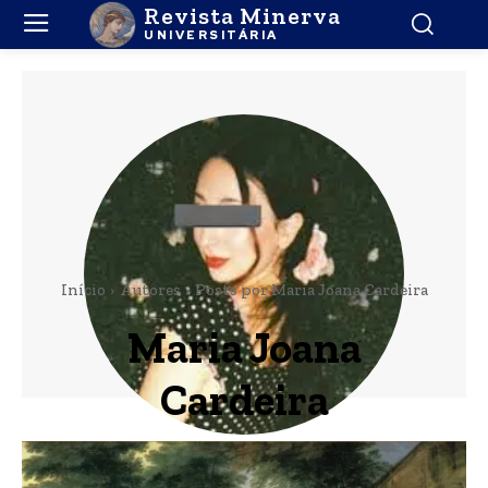
Revista Minerva
UNIVERSITÁRIA
Início
Autores
Posts por Maria Joana Cardeira
Maria Joana
Cardeira