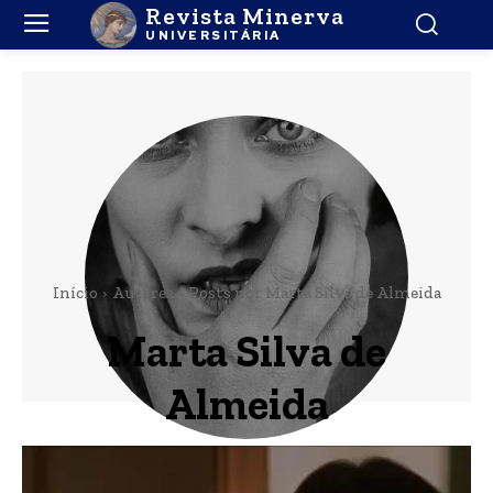
Revista Minerva
UNIVERSITÁRIA
Início
Autores
Posts por Marta Silva de Almeida
Marta Silva de
Almeida