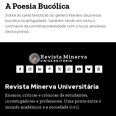
A Poesia Bucólica
Sobre as características do género literário da poesia
bucólica na antiguidade, também tendo em vista o
Registe-se na nossa lista de correio e receba mensalmente
Registe-se na nossa lista de correio e receba mensalmente
contraste da contemporaneidade com o locus amoenus
no seu email os artigos do mês transacto, ilustrações e
no seu email os artigos do mês transacto, ilustrações e
desta poesia.
novidades.
novidades.
Insira o seu endereço de email e clique para
Insira o seu endereço de email e clique para
subscrever:
subscrever:
Revista Minerva
UNIVERSITÁRIA
Revista Minerva Universitária
Ensaios, críticas e crónicas de estudantes,
investigadores e professores. Uma ponte entre o
mundo académico e a sociedade civil.