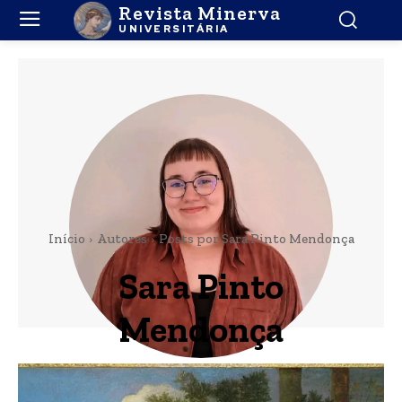
Revista Minerva
UNIVERSITÁRIA
Início
Autores
Posts por Sara Pinto Mendonça
Sara Pinto
Mendonça