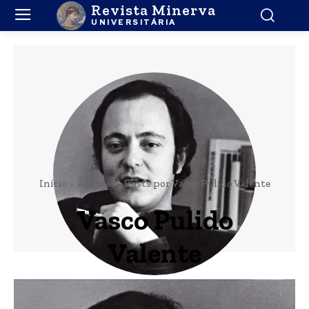
Revista Minerva
UNIVERSITÁRIA
Início
Autores
Posts por Vasco Pulido Valente
Vasco Pulido
Valente