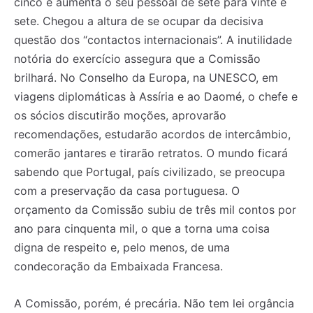
cinco e aumenta o seu pessoal de sete para vinte e
sete. Chegou a altura de se ocupar da decisiva
questão dos “contactos internacionais”. A inutilidade
Registe-se na nossa lista de correio e receba mensalmente
Registe-se na nossa lista de correio e receba mensalmente
no seu email os artigos do mês transacto, ilustrações e
no seu email os artigos do mês transacto, ilustrações e
notória do exercício assegura que a Comissão
novidades.
novidades.
Insira o seu endereço de email e clique para
Insira o seu endereço de email e clique para
brilhará. No Conselho da Europa, na UNESCO, em
subscrever:
subscrever:
viagens diplomáticas à Assíria e ao Daomé, o chefe e
os sócios discutirão moções, aprovarão
recomendações, estudarão acordos de intercâmbio,
comerão jantares e tirarão retratos. O mundo ficará
sabendo que Portugal, país civilizado, se preocupa
com a preservação da casa portuguesa. O
orçamento da Comissão subiu de três mil contos por
ano para cinquenta mil, o que a torna uma coisa
digna de respeito e, pelo menos, de uma
condecoração da Embaixada Francesa.
A Comissão, porém, é precária. Não tem lei orgância