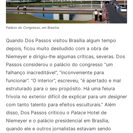
Palácio do Congresso, em Brasília.
Quando Dos Passos visitou Brasília algum tempo
depois, ficou muito desiludido com a obra de
Niemeyer e dirigiu-lhe algumas críticas, severas. Dos
Passos considerou o palácio do congresso “um
falhanço inacreditável”, “inconveniente para
funcionar”. “O interior”, escreveu, “é apertado e mal
estruturado para o seu propósito. Há uma feiura
frívola no exterior difícil de explicar para um
designer
com tanto talento para efeitos esculturais.” Além
disso, Dos Passos criticou o
Palace
Hotel de
Registe-se na nossa lista de correio e receba mensalmente
Registe-se na nossa lista de correio e receba mensalmente
no seu email os artigos do mês transacto, ilustrações e
no seu email os artigos do mês transacto, ilustrações e
Niemeyer e o palácio presidencial em Brasília,
novidades.
novidades.
Insira o seu endereço de email e clique para
Insira o seu endereço de email e clique para
quando ele e outros jornalistas estavam sendo
subscrever:
subscrever: