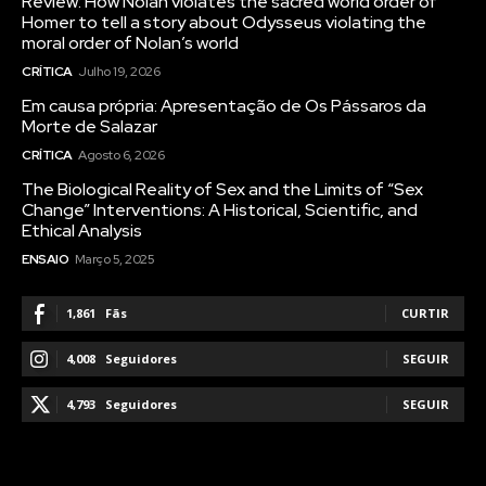
Review: How Nolan violates the sacred world order of
Homer to tell a story about Odysseus violating the
moral order of Nolan’s world
CRÍTICA
Julho 19, 2026
Em causa própria: Apresentação de Os Pássaros da
Morte de Salazar
CRÍTICA
Agosto 6, 2026
The Biological Reality of Sex and the Limits of “Sex
Change” Interventions: A Historical, Scientific, and
Ethical Analysis
ENSAIO
Março 5, 2025
1,861
Fãs
CURTIR
4,008
Seguidores
SEGUIR
4,793
Seguidores
SEGUIR