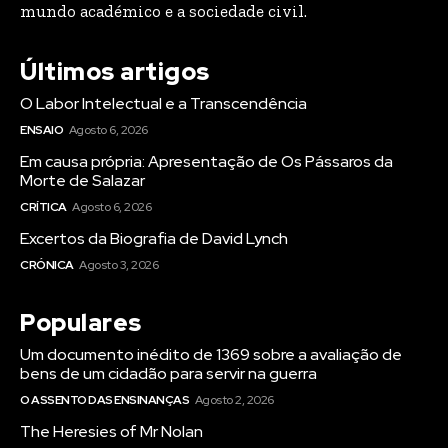
mundo académico e a sociedade civil.
Últimos artigos
Registe-se na nossa lista de correio e receba mensalmente
Registe-se na nossa lista de correio e receba mensalmente
no seu email os artigos do mês transacto, ilustrações e
no seu email os artigos do mês transacto, ilustrações e
O Labor Intelectual e a Transcendência
novidades.
novidades.
Insira o seu endereço de email e clique para
Insira o seu endereço de email e clique para
ENSAIO
Agosto 6, 2026
subscrever:
subscrever:
Em causa própria: Apresentação de Os Pássaros da
Morte de Salazar
CRÍTICA
Agosto 6, 2026
Excertos da Biografia de David Lynch
CRÓNICA
Agosto 3, 2026
Populares
Um documento inédito de 1369 sobre a avaliação de
bens de um cidadão para servir na guerra
O ASSENTO DAS ENSINANÇAS
Agosto 2, 2026
The Heresies of Mr Nolan