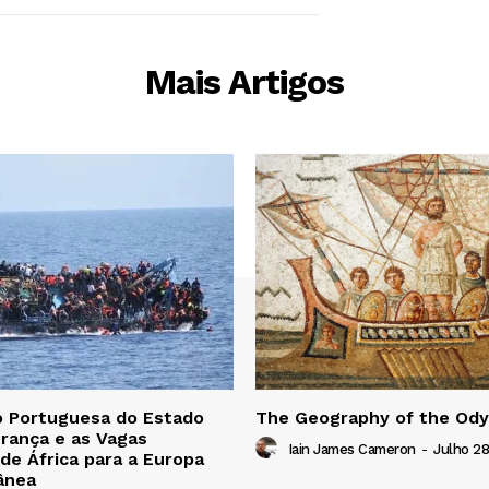
Mais Artigos
o Portuguesa do Estado
The Geography of the Od
rança e as Vagas
Iain James Cameron
-
Julho 28
 de África para a Europa
ânea