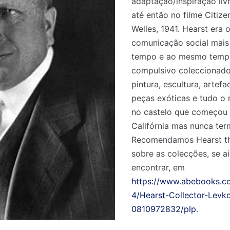
adaptação/inspiração livr
até então no filme Citiz
Welles, 1941. Hearst era 
comunicação social mais
tempo e ao mesmo tempo
compulsivo coleccionado
pintura, escultura, artefa
peças exóticas e tudo o
no castelo que começou a
Califórnia mas nunca ter
Recomendamos Hearst the
sobre as colecções, se a
encontrar, em
https://www.abebooks.
4/Hearst-Collector-Levk
0810972832/plp
.