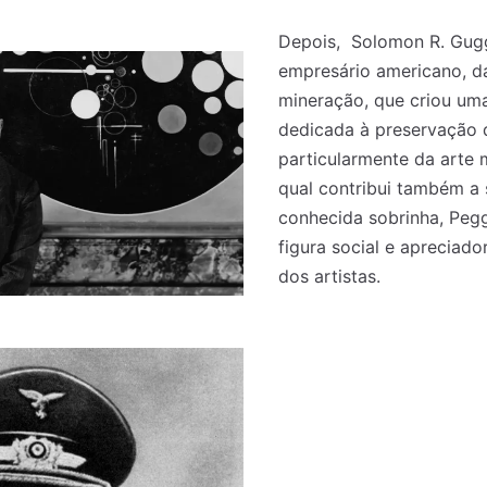
Depois, Solomon R. Gug
empresário americano, d
mineração, que criou um
dedicada à preservação d
particularmente da arte 
qual contribui também a 
conhecida sobrinha, Pe
figura social e apreciado
dos artistas.
 nossa lista de correio e receba mensalmente no seu email os artigos d
 nossa lista de correio e receba mensalmente no seu email os artigos d
ustrações e novidades.
ustrações e novidades.
Insira o seu endereço de email e clique para subs
Insira o seu endereço de email e clique para subs