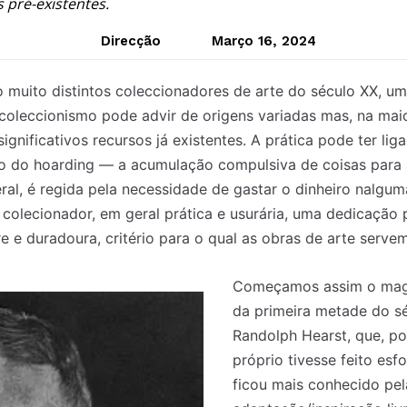
s pré-existentes.
Direcção
Março 16, 2024
muito distintos coleccionadores de arte do século XX, um
coleccionismo pode advir de origens variadas mas, na mai
significativos recursos já existentes. A prática pode ter lig
co do hoarding — a acumulação compulsiva de coisas para 
al, é regida pela necessidade de gastar o dinheiro nalgum
 colecionador, em geral prática e usurária, uma dedicação p
e e duradoura, critério para o qual as obras de arte serve
Começamos assim o mag
da primeira metade do sé
Randolph Hearst, que, po
próprio tivesse feito esf
ficou mais conhecido pel