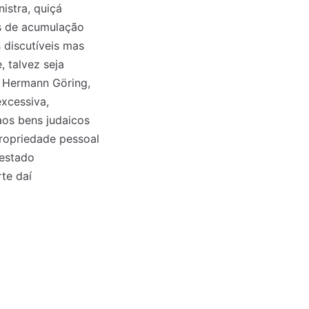
nistra, quiçá
s de acumulação
 discutíveis mas
, talvez seja
i Hermann Göring,
excessiva,
aos bens judaicos
ropriedade pessoal
estado
te daí