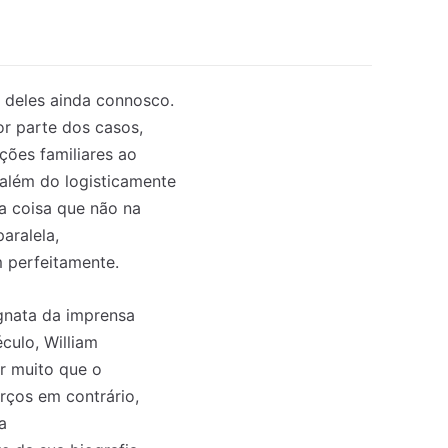
 deles ainda connosco.
or parte dos casos,
ações familiares ao
além do logisticamente
a coisa que não na
aralela,
m perfeitamente.
nata da imprensa
culo, William
r muito que o
orços em contrário,
a