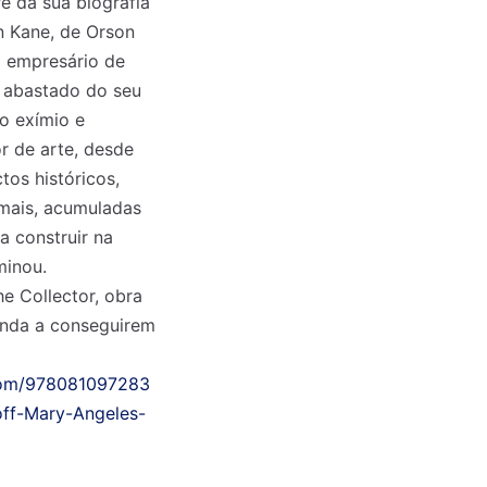
e da sua biografia
en Kane, de Orson
o empresário de
 abastado do seu
 exímio e
r de arte, desde
ctos históricos,
 mais, acumuladas
 construir na
minou.
 Collector, obra
inda a conseguirem
com/978081097283
off-Mary-Angeles-