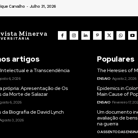
ique Carvalho
-
Julho 31, 2026
vista Minerva
IVERSITÁRIA
mos artigos
Populares
Intelectual e a Transcendência
The Heresies of M
osto 6, 2026
ENSAIO
Agosto 2, 2026
a própria: Apresentação de Os
Epidemics in Colon
s da Morte de Salazar
Main Cause of Pop
gosto 6, 2026
ENSAIO
Fevereiro 17, 20
 da Biografia de David Lynch
Um documento iné
avaliação de bens
Agosto 3, 2026
na guerra
O ASSENTO DAS ENSI