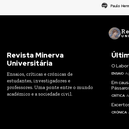
Paulo Henr
Re
UN
Revista Minerva
Últi
Universitária
O Labor 
Ensaios, críticas e crónicas de
ENSAIO
Ag
estudantes, investigadores e
Em caus
professores. Uma ponte entre o mundo
Pássaro
académico e a sociedade civil.
CRÍTICA
A
Excertos
CRÓNICA