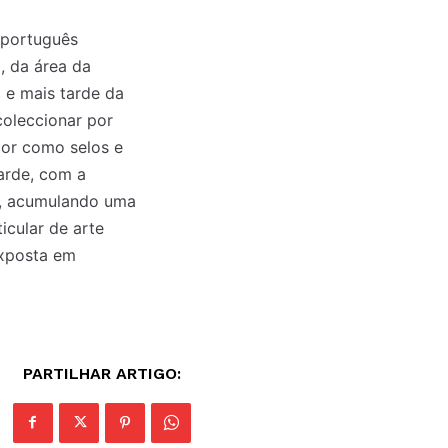
 português
, da área da
a e mais tarde da
coleccionar por
lor como selos e
arde, com a
e, acumulando uma
icular de arte
exposta em
PARTILHAR ARTIGO: