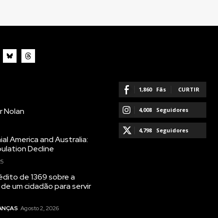
1,860
Fãs
CURTIR
r Nolan
4,008
Seguidores
SEGUIR
4,798
Seguidores
ial America and Australia:
ulation Decline
SEGUIR
25
dito de 1369 sobre a
 de um cidadão para servir
NANÇAS
Agosto 2, 2026