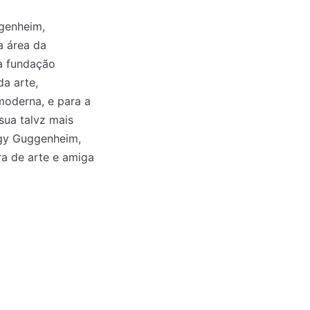
genheim,
a área da
a fundação
a arte,
moderna, e para a
sua talvz mais
ggy Guggenheim,
ra de arte e amiga
o mês
o mês
crever:
crever: