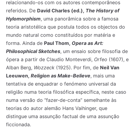
relacionando-os com os autores contemporâneos
referidos. De
David Charles (ed.),
The History of
Hylomorphism
, uma panorâmica sobre a famosa
Registe-se na nossa lista de correio e receba mensalmente
Registe-se na nossa lista de correio e receba mensalmente
teoria aristotélica que postula todos os objectos do
no seu email os artigos do mês transacto, ilustrações e
no seu email os artigos do mês transacto, ilustrações e
mundo natural como constituídos por matéria e
novidades.
novidades.
Insira o seu endereço de email e clique para
Insira o seu endereço de email e clique para
subscrever:
subscrever:
forma. Ainda de
Paul Thom,
Opera as Art:
Philosophical Sketches
, um ensaio sobre filosofia de
ópera a partir de Claudio Monteverdi,
Orfeo
(1607), e
Alban Berg,
Wozzeck
(1925). Por fim, de
Neil Van
Leeuwen,
Religion as Make-Believe
, mais uma
tentativa de enquadrar o fenómeno universal da
religião numa teoria filosófica específica, neste caso
numa versão do “fazer-de-conta” semelhante às
teorias do autor alemão Hans Vaihinger, que
distingue uma assunção factual de uma assunção
ficcionada.