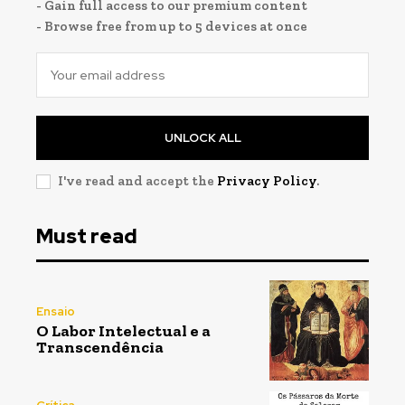
- Gain full access to our premium content
- Browse free from up to 5 devices at once
UNLOCK ALL
I've read and accept the
Privacy Policy
.
Registe-se na nossa lista de correio e receba mensalmente
Registe-se na nossa lista de correio e receba mensalmente
no seu email os artigos do mês transacto, ilustrações e
no seu email os artigos do mês transacto, ilustrações e
novidades.
novidades.
Insira o seu endereço de email e clique para
Insira o seu endereço de email e clique para
Must read
subscrever:
subscrever:
Ensaio
O Labor Intelectual e a
Transcendência