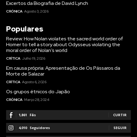
Excertos da Biografia de David Lynch
CRÓNICA
Agosto 3, 2026
Populares
Review: How Nolan violates the sacred world order of
Homer to tell a story about Odysseus violating the
moral order of Nolan’s world
CRÍTICA
Julho 19, 2026
Em causa própria: Apresentação de Os Pássaros da
Morte de Salazar
CRÍTICA
Agosto 6, 2026
Os grupos étnicos do Japão
CRÓNICA
Março 28, 2024
1,861
Fãs
CURTIR
4,010
Seguidores
SEGUIR