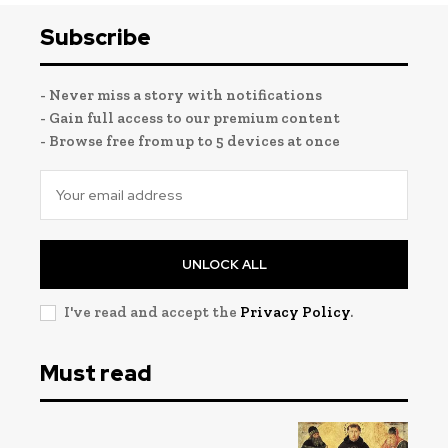
Subscribe
Registe-se na nossa lista de correio e receba mensalmente
Registe-se na nossa lista de correio e receba mensalmente
no seu email os artigos do mês transacto, ilustrações e
no seu email os artigos do mês transacto, ilustrações e
novidades.
novidades.
Insira o seu endereço de email e clique para
Insira o seu endereço de email e clique para
subscrever:
subscrever:
- Never miss a story with notifications
- Gain full access to our premium content
- Browse free from up to 5 devices at once
UNLOCK ALL
I've read and accept the
Privacy Policy
.
Must read