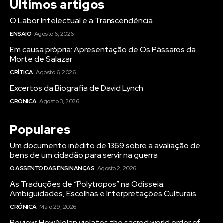
Últimos artigos
O Labor Intelectual e a Transcendência
ENSAIO
Agosto 6, 2026
Em causa própria: Apresentação de Os Pássaros da
Morte de Salazar
CRÍTICA
Agosto 6, 2026
Excertos da Biografia de David Lynch
CRÓNICA
Agosto 3, 2026
Populares
Um documento inédito de 1369 sobre a avaliação de
bens de um cidadão para servir na guerra
O ASSENTO DAS ENSINANÇAS
Agosto 2, 2026
As Traduções de “Polytropos” na Odisseia:
Ambiguidades, Escolhas e Interpretações Culturais
CRÓNICA
Maio 29, 2026
Review: How Nolan violates the sacred world order of