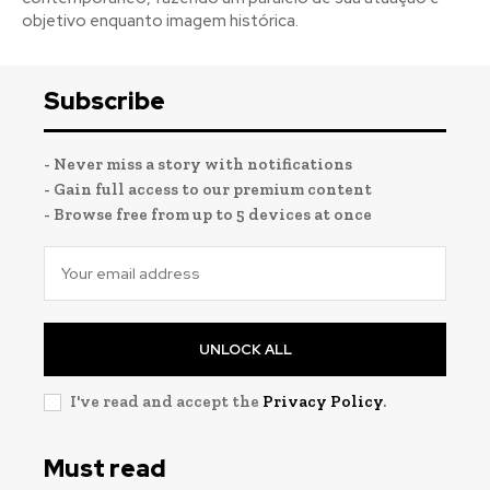
objetivo enquanto imagem histórica.
Registe-se na nossa lista de correio e receba mensalmente
Registe-se na nossa lista de correio e receba mensalmente
Subscribe
no seu email os artigos do mês transacto, ilustrações e
no seu email os artigos do mês transacto, ilustrações e
novidades.
novidades.
Insira o seu endereço de email e clique para
Insira o seu endereço de email e clique para
subscrever:
subscrever:
- Never miss a story with notifications
- Gain full access to our premium content
- Browse free from up to 5 devices at once
UNLOCK ALL
I've read and accept the
Privacy Policy
.
Must read